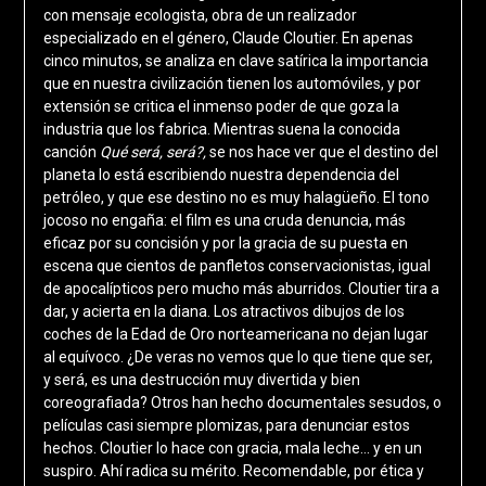
con mensaje ecologista, obra de un realizador
especializado en el género, Claude Cloutier. En apenas
cinco minutos, se analiza en clave satírica la importancia
que en nuestra civilización tienen los automóviles, y por
extensión se critica el inmenso poder de que goza la
industria que los fabrica. Mientras suena la conocida
canción
Qué será, será?,
se nos hace ver que el destino del
planeta lo está escribiendo nuestra dependencia del
petróleo, y que ese destino no es muy halagüeño. El tono
jocoso no engaña: el film es una cruda denuncia, más
eficaz por su concisión y por la gracia de su puesta en
escena que cientos de panfletos conservacionistas, igual
de apocalípticos pero mucho más aburridos. Cloutier tira a
dar, y acierta en la diana. Los atractivos dibujos de los
coches de la Edad de Oro norteamericana no dejan lugar
al equívoco. ¿De veras no vemos que lo que tiene que ser,
y será, es una destrucción muy divertida y bien
coreografiada? Otros han hecho documentales sesudos, o
películas casi siempre plomizas, para denunciar estos
hechos. Cloutier lo hace con gracia, mala leche… y en un
suspiro. Ahí radica su mérito. Recomendable, por ética y