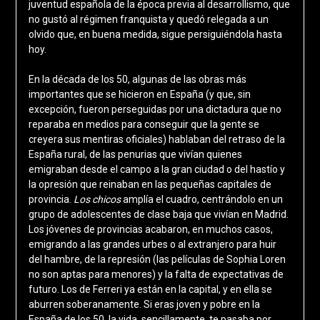
juventud española de la época previa al desarrollismo, que
no gustó al régimen franquista y quedó relegada a un
olvido que, en buena medida, sigue persiguiéndola hasta
hoy.
En la década de los 50, algunas de las obras más
importantes que se hicieron en España (y que, sin
excepción, fueron perseguidas por una dictadura que no
reparaba en medios para conseguir que la gente se
creyera sus mentiras oficiales) hablaban del retraso de la
España rural, de las penurias que vivían quienes
emigraban desde el campo a la gran ciudad o del hastío y
la opresión que reinaban en las pequeñas capitales de
provincia.
Los chicos
amplía el cuadro, centrándolo en un
grupo de adolescentes de clase baja que vivían en Madrid.
Los jóvenes de provincias acabaron, en muchos casos,
emigrando a las grandes urbes o al extranjero para huir
del hambre, de la represión (las películas de Sophia Loren
no son aptas para menores) y la falta de expectativas de
futuro. Los de Ferreri ya están en la capital, y en ella se
aburren soberanamente. Si eras joven y pobre en la
España de los 50, la vida, sencillamente, te pasaba por