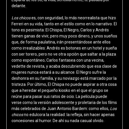
delante.
Los chicos
es, con seguridad, lo más neorrealista que hizo
Ferreri en su vida, tanto en el estilo como en lo narrativo. El
tono es pesimista: El Chispa, El Negro, Carlos y Andrés
tienen ganas de vivir, pero muy poco dinero, y unos sueños
que, de forma paulatina, irán presentándose ante ellos
como irrealizables: Andrés es botones en un hotel y sueña
con ser torero, pero no ve otra opción que saltar a la plaza
como espontáneo; Carlos fantasea con una vecina,
vedette de revista, y acaba descubriendo que esa clase de
mujeres nunca estará a su alcance. El Negro sufre la
deshonra en su familia, y su noviazgo está marcado por la
tristeza. Por último, El Chispa no puede aspirar a otra cosa
que a heredar el pequeño kiosko en el que el grupo se
reúne para pasar sus ratos de ocio. La película puede
verse como la versión adolescente y proletaria de los films
más celebrados de Juan Antonio Bardem: como ellos,
Los
chicos
no edulcora la realidad: la refleja, sin hacer apenas
concesiones al humor. De ahí su nada casual olvido.