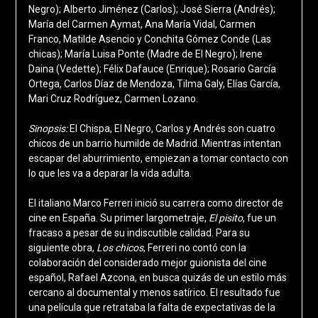
Negro); Alberto Jiménez (Carlos); José Sierra (Andrés);
María del Carmen Aymat, Ana María Vidal, Carmen
Franco, Matilde Asencio y Conchita Gómez Conde (Las
chicas); María Luisa Ponte (Madre de El Negro); Irene
Daina (Vedette); Félix Dafauce (Enrique); Rosario García
Ortega, Carlos Díaz de Mendoza, Tilma Galy, Elías García,
Mari Cruz Rodríguez, Carmen Lozano.
Sinopsis:
El Chispa, El Negro, Carlos y Andrés son cuatro
chicos de un barrio humilde de Madrid. Mientras intentan
escapar del aburrimiento, empiezan a tomar contacto con
lo que les va a deparar la vida adulta.
El italiano Marco Ferreri inició su carrera como director de
cine en España. Su primer largometraje,
El pisito
, fue un
fracaso a pesar de su indiscutible calidad. Para su
siguiente obra,
Los chicos
, Ferreri no contó con la
colaboración del considerado mejor guionista del cine
español, Rafael Azcona, en busca quizás de un estilo más
cercano al documental y menos satírico. El resultado fue
una película que retrataba la falta de expectativas de la