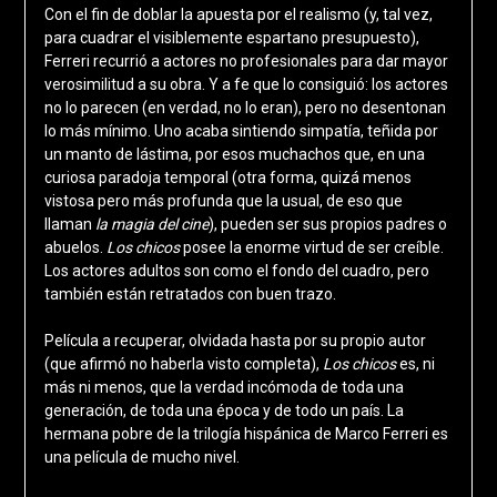
Con el fin de doblar la apuesta por el realismo (y, tal vez,
para cuadrar el visiblemente espartano presupuesto),
Ferreri recurrió a actores no profesionales para dar mayor
verosimilitud a su obra. Y a fe que lo consiguió: los actores
no lo parecen (en verdad, no lo eran), pero no desentonan
lo más mínimo. Uno acaba sintiendo simpatía, teñida por
un manto de lástima, por esos muchachos que, en una
curiosa paradoja temporal (otra forma, quizá menos
vistosa pero más profunda que la usual, de eso que
llaman
la magia del cine
), pueden ser sus propios padres o
abuelos.
Los chicos
posee la enorme virtud de ser creíble.
Los actores adultos son como el fondo del cuadro, pero
también están retratados con buen trazo.
Película a recuperar, olvidada hasta por su propio autor
(que afirmó no haberla visto completa),
Los chicos
es, ni
más ni menos, que la verdad incómoda de toda una
generación, de toda una época y de todo un país. La
hermana pobre de la trilogía hispánica de Marco Ferreri es
una película de mucho nivel.