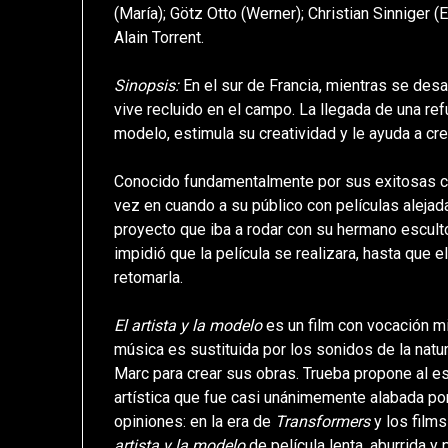
(María); Götz Otto (Werner); Christian Sinniger 
Alain Torrent.
Sinopsis:
En el sur de Francia, mientras se desa
vive recluido en el campo. La llegada de una re
modelo, estimula su creatividad y le ayuda a cre
Conocido fundamentalmente por sus exitosas c
vez en cuando a su público con películas aleja
proyecto que iba a rodar con su hermano escult
impidió que la película se realizara, hasta que e
retomarla.
El artista y la modelo
es un film con vocación mi
música es sustituida por los sonidos de la natu
Marc para crear sus obras. Trueba propone al e
artística que fue casi unánimemente alabada por 
opiniones: en la era de
Transformers
y los film
artista y la modelo
de película lenta, aburrida y 