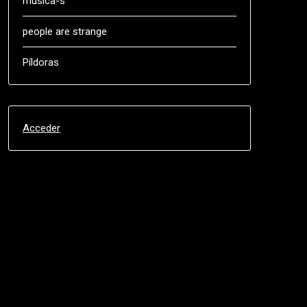
música-s
people are strange
Píldoras
Acceder