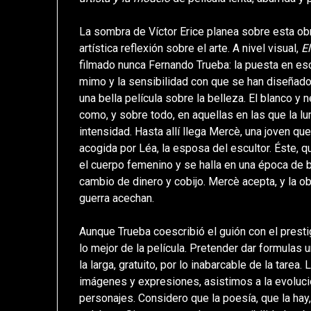
La sombra de Víctor Erice planea sobre esta ob
artística reflexión sobre el arte. A nivel visual,
El
filmado nunca Fernando Trueba: la puesta en es
mimo y la sensibilidad con que se han diseñado, 
una bella película sobre la belleza. El blanco y 
como, y sobre todo, en aquellas en las que la l
intensidad. Hasta allí llega Mercè, una joven q
acogida por Léa, la esposa del escultor. Éste,
el cuerpo femenino y se halla en una época de bl
cambio de dinero y cobijo. Mercè acepta, y la 
guerra acechan.
Aunque Trueba coescribió el guión con el presti
lo mejor de la película. Pretender dar formulas 
la larga, gratuito, por lo inabarcable de la tare
imágenes y expresiones, asistimos a la evolució
personajes. Considero que la poesía, que la ha