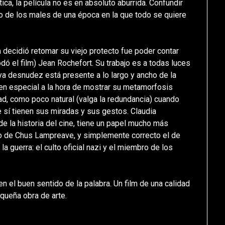
ica, la película no es en absoluto aburrida. Confundir
no de los males de una época en la que todo se quiere
 decidió retomar su viejo protecto fue poder contar
odó el film) Jean Rochefort. Su trabajo es a todas luces
uya desnudez está presente a lo largo y ancho de la
, en especial a la hora de mostrar su metamorfosis
ad, como poco natural (valga la redundancia) cuando
ue sí tienen sus miradas y sus gestos. Claudia
de la historia del cine, tiene un papel mucho más
jo de Chus Lampreave, y simplemente correcto el de
a guerra: el culto oficial nazi y el miembro de los
 en el buen sentido de la palabra. Un film de una calidad
equeña obra de arte.