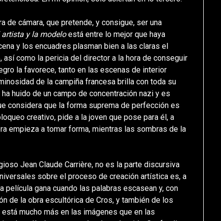
ra de cámara, que pretende, y consigue, ser una
 artista y la modelo
está entre lo mejor que haya
cena y los encuadres plasman bien a las claras el
así como la pericia del director a la hora de conseguir
negro la favorece, tanto en las escenas de interior
uminosidad de la campiña francesa brilla con toda su
ue ha huido de un campo de concentración nazi y es
 que considera que la forma suprema de perfección es
oqueo creativo, pide a la joven que pose para él, a
obra empieza a tomar forma, mientras las sombras de la
gioso Jean Claude Carrière, no es la parte discursiva
universales sobre el proceso de creación artística es, a
a. La película gana cuando las palabras escasean y, con
n de la obra escultórica de Cros, y también de los
y, está mucho más en las imágenes que en las