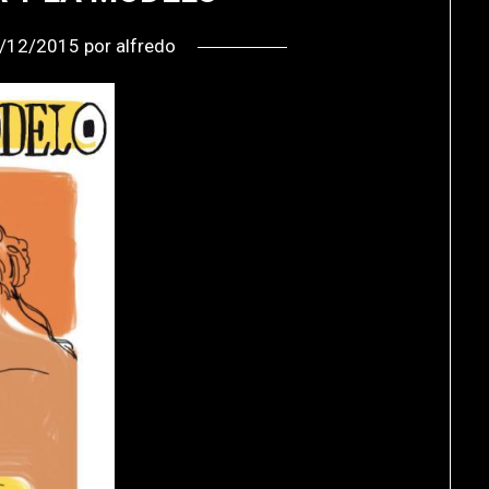
/12/2015
por
alfredo