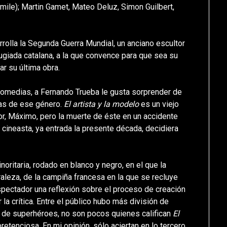
(Emile); Martin Gamet, Mateo Deluz, Simon Guilbert,
rrolla la Segunda Guerra Mundial, un anciano escultor
fugiada catalana, a la que convence para que sea su
ar su última obra.
omedias, a Fernando Trueba le gusta sorprender de
das de ese género.
El artista y la modelo
es un viejo
or, Máximo, pero la muerte de éste en un accidente
l cineasta, ya entrada la presente década, decidiera
noritaria, rodado en blanco y negro, en el que la
raleza, de la campiña francesa en la que se recluye
spectador una reflexión sobre el proceso de creación
la crítica. Entre el público hubo más división de
s de superhéroes, no son pocos quienes califican
El
pretenciosa. En mi opinión, sólo aciertan en lo tercero.