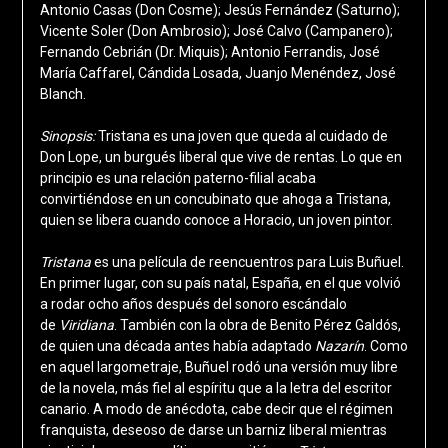
Antonio Casas (Don Cosme); Jesús Fernández (Saturno);
Vicente Soler (Don Ambrosio); José Calvo (Campanero);
Fernando Cebrián (Dr. Miquis); Antonio Ferrandis, José
María Caffarel, Cándida Losada, Juanjo Menéndez, José
Blanch.
Sinopsis:
Tristana es una joven que queda al cuidado de
Don Lope, un burgués liberal que vive de rentas. Lo que en
principio es una relación paterno-filial acaba
convirtiéndose en un concubinato que ahoga a Tristana,
quien se libera cuando conoce a Horacio, un joven pintor.
Tristana
es una película de reencuentros para Luis Buñuel.
En primer lugar, con su país natal, España, en el que volvió
a rodar ocho años después del sonoro escándalo
de
Viridiana
. También con la obra de Benito Pérez Galdós,
de quien una década antes había adaptado
Nazarín
. Como
en aquel largometraje, Buñuel rodó una versión muy libre
de la novela, más fiel al espíritu que a la letra del escritor
canario. A modo de anécdota, cabe decir que el régimen
franquista, deseoso de darse un barniz liberal mientras