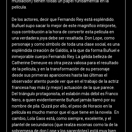
mutilación) tienen todas un papel fundamental en la
película.
De los actores, decir que Fernando Rey está espléndido.
Buñuel supo sacar lo mejor de este magnífico intérprete,
cuya contribución a la hora de convertir esta película en
una verdadera joya debe ser resaltada. Don Lope, como
personaje y como símbolo de toda una clase social, es una
espléndida creación de Galdós, a la que da forma Buñuel e
inmejorable cuerpo Fernando Rey. La gélida belleza de
Catherine Deneuve es otra pieza valiosa para el resultado
de la película, y en la transformación de su personaje
desde sus primeras apariciones hasta las últimas el
observador atento puede ver que en el trabajo de la actriz
francesa hay más (y mejor) actuación de la que parece.
Del triángulo protagonista, el eslabón más débil es Franco
Nero, a quien evidentemente Buñuel jamás llamó por su
nombre de pila. Quizá por ello, el peso de Horacio en la
película es mucho menor que el que tiene en la novela. En
cambio, Lola Gaos está, como siempre, excelente, y el
plantel de secundarios (que realza escenas como la de la
sobremesa de don Lope y los sacerdotes) está muy bien