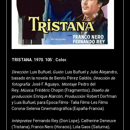
TRISTANA. 1970. 105´. Color.
Dirección
: Luis Buñuel;
Guión
: Luis Buñuel y Julio Alejandro,
basado en la novela de Benito Pérez Galdós;
Dirección de
fotografía
: José F. Aguayo;
Montaje
: Pedro del
Rey;
Música:
Frédéric Chopin (Fragmentos);
Diseño de
producción:
Enrique Alarcón;
Producción
: Robert Dorfman
y Luis Buñuel, para Época Films- Talía Films-Les Films
Corona-Selenia Cinematográfica (España-Francia).
Intérpretes
: Fernando Rey (Don Lope); Catherine Deneuve
(Tristana); Franco Nero (Horacio); Lola Gaos (Saturna);