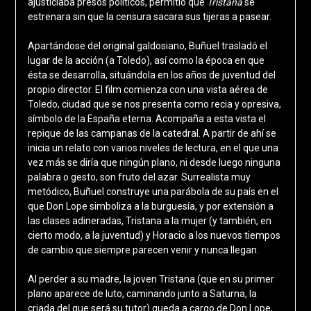
ajusticiaba presos políticos, permitió que
Tristana
se
estrenara sin que la censura sacara sus tijeras a pasear.
Apartándose del original galdosiano, Buñuel trasladó el
lugar de la acción (a Toledo), así como la época en que
ésta se desarrolla, situándola en los años de juventud del
propio director. El film comienza con una vista aérea de
Toledo, ciudad que se nos presenta como recia y opresiva,
símbolo de la España eterna. Acompaña a esta vista el
repique de las campanas de la catedral. A partir de ahí se
inicia un relato con varios niveles de lectura, en el que una
vez más se diría que ningún plano, ni desde luego ninguna
palabra o gesto, son fruto del azar. Surrealista muy
metódico, Buñuel construye una parábola de su país en el
que Don Lope simboliza a la burguesía, y por extensión a
las clases adineradas, Tristana a la mujer (y también, en
cierto modo, a la juventud) y Horacio a los nuevos tiempos
de cambio que siempre parecen venir y nunca llegan.
Al perder a su madre, la joven Tristana (que en su primer
plano aparece de luto, caminando junto a Saturna, la
criada del que será su tutor) queda a cargo de Don Lope,