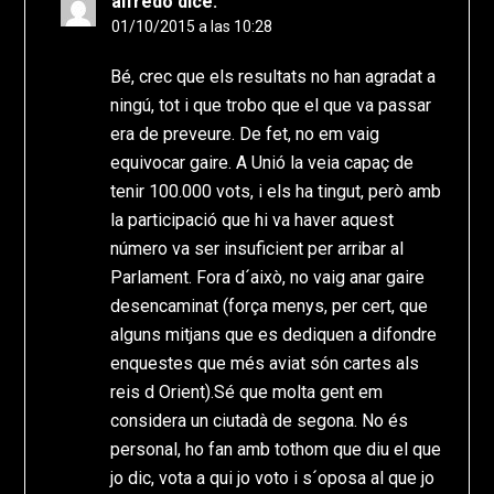
alfredo
dice:
01/10/2015 a las 10:28
Bé, crec que els resultats no han agradat a
ningú, tot i que trobo que el que va passar
era de preveure. De fet, no em vaig
equivocar gaire. A Unió la veia capaç de
tenir 100.000 vots, i els ha tingut, però amb
la participació que hi va haver aquest
número va ser insuficient per arribar al
Parlament. Fora d´això, no vaig anar gaire
desencaminat (força menys, per cert, que
alguns mitjans que es dediquen a difondre
enquestes que més aviat són cartes als
reis d Orient).Sé que molta gent em
considera un ciutadà de segona. No és
personal, ho fan amb tothom que diu el que
jo dic, vota a qui jo voto i s´oposa al que jo