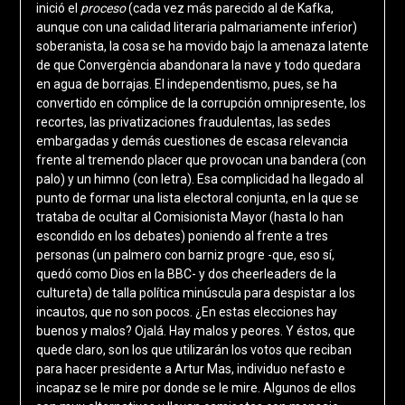
inició el
proceso
(cada vez más parecido al de Kafka,
aunque con una calidad literaria palmariamente inferior)
soberanista, la cosa se ha movido bajo la amenaza latente
de que Convergència abandonara la nave y todo quedara
en agua de borrajas. El independentismo, pues, se ha
convertido en cómplice de la corrupción omnipresente, los
recortes, las privatizaciones fraudulentas, las sedes
embargadas y demás cuestiones de escasa relevancia
frente al tremendo placer que provocan una bandera (con
palo) y un himno (con letra). Esa complicidad ha llegado al
punto de formar una lista electoral conjunta, en la que se
trataba de ocultar al Comisionista Mayor (hasta lo han
escondido en los debates) poniendo al frente a tres
personas (un palmero con barniz progre -que, eso sí,
quedó como Dios en la BBC- y dos cheerleaders de la
cultureta) de talla política minúscula para despistar a los
incautos, que no son pocos. ¿En estas elecciones hay
buenos y malos? Ojalá. Hay malos y peores. Y éstos, que
quede claro, son los que utilizarán los votos que reciban
para hacer presidente a Artur Mas, individuo nefasto e
incapaz se le mire por donde se le mire. Algunos de ellos