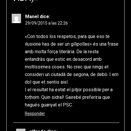
Manel
dice:
29/09/2015 a las 22:26
«Con todos los respetos, para que eso te
ilusione has de ser un gilipollas» és una frase
amb molta força literària. De la resta
entandràs que estic en desacord amb
moltíssimes coses. No crec que ningú et
consideri un ciutadà de segona, de debò. I em
dol que et sentis així.
I el resultat ha estat el pitjor possible per a
tothom. Quin sidral! Gairebé preferiria que
hagués guanyat el PSC.
Responder