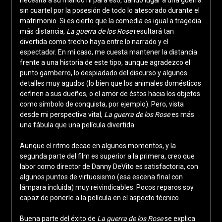
sin cuartel por la posesión de todo lo atesorado durante el
matrimonio. Si es cierto que la comedia es igual a tragedia
más distancia,
La guerra de los Rose
resultará tan
divertida como trecho haya entre lo narrado y el
espectador. En mi caso, me cuesta mantener la distancia
frente a una historia de este tipo, aunque agradezco el
punto gamberro, lo despiadado del discurso y algunos
detalles muy agudos (lo bien que los animales domésticos
definen a sus dueños, o el amor de éstos hacia los objetos
como símbolo de conquista, por ejemplo). Pero, vista
desde mi perspectiva vital,
La guerra de los Rose
es más
una fábula que una película divertida.
Aunque el ritmo decae en algunos momentos, y la
segunda parte del film es superior a la primera, creo que
labor como director de Danny DeVito es satisfactoria, con
algunos puntos de virtuosismo (esa escena final con
lámpara incluida) muy reivindicables. Pocos reparos soy
capaz de ponerle a la película en el aspecto técnico.
Buena parte del éxito de
La guerra de los Rose
se explica