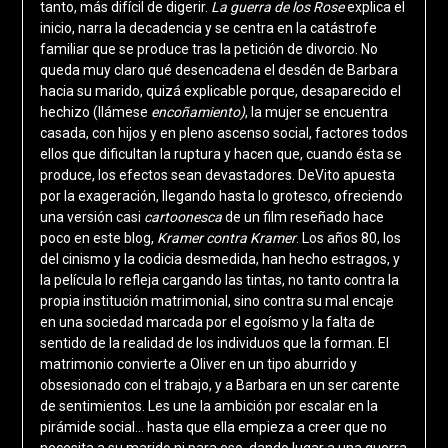
tanto, más difícil de digerir.
La guerra de los Rose
explica el
inicio, narra la decadencia y se centra en la catástrofe
familiar que se produce tras la petición de divorcio. No
queda muy claro qué desencadena el desdén de Barbara
hacia su marido, quizá explicable porque, desaparecido el
hechizo (llámese
encoñamiento)
, la mujer se encuentra
casada, con hijos y en pleno ascenso social, factores todos
ellos que dificultan la ruptura y hacen que, cuando ésta se
produce, los efectos sean devastadores. DeVito apuesta
por la exageración, llegando hasta lo grotesco, ofreciendo
una versión casi
cartoonesca
de un film reseñado hace
poco en este blog,
Kramer contra Kramer
. Los años 80, los
del cinismo y la codicia desmedida, han hecho estragos, y
la película lo refleja cargando las tintas, no tanto contra la
propia institución matrimonial, sino contra su mal encaje
en una sociedad marcada por el egoísmo y la falta de
sentido de la realidad de los individuos que la forman. El
matrimonio convierte a Oliver en un tipo aburrido y
obsesionado con el trabajo, y a Barbara en un ser carente
de sentimientos. Les une la ambición por escalar en la
pirámide social… hasta que ella empieza a creer que no
necesita a su marido ni para eso, dando lugar a una guerra