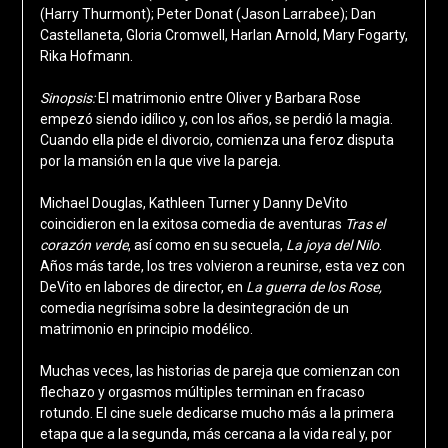
(Harry Thurmont); Peter Donat (Jason Larrabee); Dan
Castellaneta, Gloria Cromwell, Harlan Arnold, Mary Fogarty,
Rika Hofmann.
Sinopsis:
El matrimonio entre Oliver y Barbara Rose
empezó siendo idílico y, con los años, se perdió la magia.
Cuando ella pide el divorcio, comienza una feroz disputa
por la mansión en la que vive la pareja.
Michael Douglas, Kathleen Turner y Danny DeVito
coincidieron en la exitosa comedia de aventuras
Tras el
corazón verde
, así como en su secuela,
La joya del Nilo
.
Años más tarde, los tres volvieron a reunirse, esta vez con
DeVito en labores de director, en
La guerra de los Rose,
comedia negrísima sobre la desintegración de un
matrimonio en principio modélico.
Muchas veces, las historias de pareja que comienzan con
flechazo y orgasmos múltiples terminan en fracaso
rotundo. El cine suele dedicarse mucho más a la primera
etapa que a la segunda, más cercana a la vida real y, por