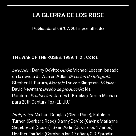
LA GUERRA DE LOS ROSE
Publicada el
08/07/2015
por
alfredo
THE WAR OF THE ROSES. 1989. 112´. Color.
Dirección
: Danny DeVito;
Guión
: Michael Leeson, basado
en la novela de Warren Adler;
Dirección de fotografía
:
Stephen H. Burum;
Montaje
: Lynzee Klingman;
Música:
David Newman;
Diseño de producción
: Ida
Random;
Producción
: James L. Brooks y Arnon Milchan,
para 20th Century Fox (EE.UU.)
Intérpretes
: Michael Douglas (Oliver Rose); Kathleen
Turner (Barbara Rose); Danny DeVito (Gavin); Marianne
Sägebrecht (Susan); Sean Astin (Josh a los 17 años);
Heather Fairfield (Carolyn a los 17 años); G.D. Spradlin