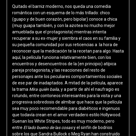
Quitado el barniz moderno, nos queda una comedia
romántica con un esquema de lo más trillado: chico
(guapo y de buen corazón, pero bipolar) conoce a chica
(muy guapa también, y con la azotea no mucho mejor
amueblada que el protagonista) mientras intenta
recuperar a su ex-mujer y siembra el caos en su familia y
su pequeña comunidad por sus reticencias a la hora de
reconocer que la medicación te la recetan para algo. Hasta
aquí, la película funciona relativamente bien, con los
encuentros y desencuentros de la (en principio) atípica
pareja protagonista, y las reacciones del resto de
personajes ante los peculiares comportamientos sociales
de ese par de inadaptados. A mitad de la película, aparece
la trama
Mira quién baila
, y a partir de ahí el naufragio es
rotundo, entre contoneos interesantes para la vista y una
progresiva sobredosis de almíbar que hace que la película
sea muy poco recomendable para diabéticos e ingenuos
que todavía crean en el amor verdadero estilo Hollywood.
Suenan los White Stripes, todo es muy moderno, pero
entre
El lado bueno de las cosas
y el sinfín de bodrios
sobre los que Sandra Bullock o Meg Ryan han construido