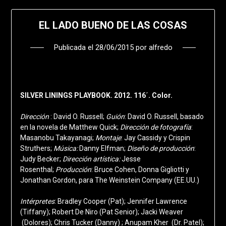
EL LADO BUENO DE LAS COSAS
Publicada el
28/06/2015
por
alfredo
SILVER LININGS PLAYBOOK. 2012. 116´. Color.
Dirección
: David O. Russell;
Guión
: David O. Russell, basado
en la novela de Matthew Quick;
Dirección de fotografía
:
Masanobu Takayanagi;
Montaje
: Jay Cassidy y Crispin
Struthers;
Música:
Danny Elfman;
Diseño de producción
:
Judy Becker;
Dirección artística:
Jesse
Rosenthal;
Producción
: Bruce Cohen, Donna Gigliotti y
Jonathan Gordon, para The Weinstein Company (EE.UU.)
Intérpretes
: Bradley Cooper (Pat); Jennifer Lawrence
(Tiffany); Robert De Niro (Pat Senior); Jacki Weaver
(Dolores); Chris Tucker (Danny) ; Anupam Kher (Dr. Patel);