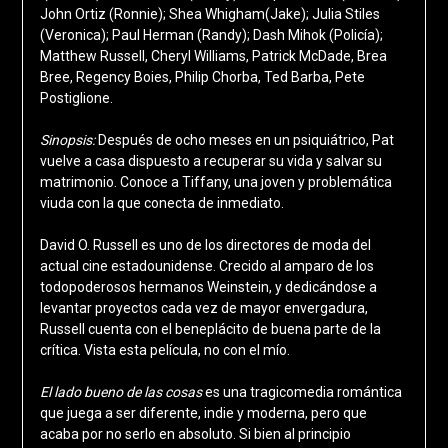
John Ortiz (Ronnie); Shea Whigham(Jake); Julia Stiles
(Veronica); Paul Herman (Randy); Dash Mihok (Policía);
Matthew Russell, Cheryl Williams, Patrick McDade, Brea
Bree, Regency Boies, Philip Chorba, Ted Barba, Pete
Postiglione.
Sinopsis:
Después de ocho meses en un psiquiátrico, Pat
vuelve a casa dispuesto a recuperar su vida y salvar su
matrimonio. Conoce a Tiffany, una joven y problemática
viuda con la que conecta de inmediato.
David O. Russell es uno de los directores de moda del
actual cine estadounidense. Crecido al amparo de los
todopoderosos hermanos Weinstein, y dedicándose a
levantar proyectos cada vez de mayor envergadura,
Russell cuenta con el beneplácito de buena parte de la
crítica. Vista esta película, no con el mío.
El lado bueno de las cosas
es una tragicomedia romántica
que juega a ser diferente, indie y moderna, pero que
acaba por no serlo en absoluto. Si bien al principio