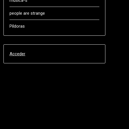
música-s
people are strange
Píldoras
Acceder