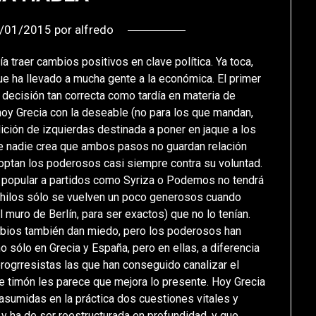
/01/2015
por
alfredo
 traer cambios positivos en clave política. Ya toca,
ue ha llevado a mucha gente a la económica. El primer
 decisión tan correcta como tardía en materia de
oy Grecia con la deseable (no para los que mandan,
alición de izquierdas destinada a poner en jaque a los
que nadie crea que ambos pasos no guardan relación
adoptan los poderosos casi siempre contra su voluntad.
o popular a partidos como Syriza o Podemos no tendrá
 hilos sólo se vuelven un poco generosos cuando
 muro de Berlín, para ser exactos) que no lo tenían.
ambios también dan miedo, pero los poderosos han
no sólo en Grecia y España, pero en ellas, a diferencia
progrresistas las que han conseguido canalizar el
e timón les parece que mejora lo presente. Hoy Grecia
r asumidas en la práctica dos cuestiones vitales y
y ha de ser reestructurada en profundidad, y que