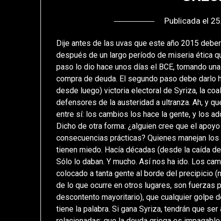
Publicada el
25
Dije antes de las uvas que este año 2015 debería
después de un largo período de miseria ética q
paso lo dio hace unos días el BCE, tomando una
compra de deuda. El segundo paso debe darlo h
desde luego) victoria electoral de Syriza, la co
defensores de la austeridad a ultranza. Ah, y 
entre sí: los cambios los hace la gente, y los 
Dicho de otra forma: ¿alguien cree que el apoy
consecuencias prácticas? Quienes manejan los
tienen miedo. Hacía décadas (desde la caída del
Sólo lo daban. Y mucho. Así nos ha ido. Los c
colocado a tanta gente al borde del precipicio (
de lo que ocurre en otros lugares, son fuerzas 
descontento mayoritario), que cualquier golpe d
tiene la palabra. Si gana Syriza, tendrán que se
relacionadas: que la deuda griega es impagable 