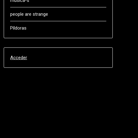
música-s
people are strange
Píldoras
Acceder