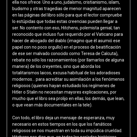
ella nos ofrece. Uno a uno, judaísmo, cristianismo, islam,
budismo y otras tragedias de menor magnitud aparecen
en las páginas del libro sólo para que el lector compruebe
lo estúpidas que todas estas creencias pueden llegar a
ser. No contento con eso, Hitchens, polemista genial, tan
reconocido que incluso fue requerido por el Vaticano para
hacer de abogado del diablo (imagino que él asumió ese
papel con no poco orgullo) en el proceso de beatificación
de ese ser malvado conocido como Teresa de Calcuta),
rebate no sólo los razonamientos (por llamarlos de alguna
manera) de los creyentes, sino que aborda los
totalitarismos laicos, excusa habitual de los adoradioses
modernos… para acreditar su asimilación a los fenómenos
religiosos (quienes hayan estudiado los regímenes de
Hitler o Stalin no necesitan mayores explicaciones, por
mucho que el libro sea prolijo en ellas; los demás, que lean,
o que vean más documentales en la tele).
Con todo, el libro deja un mensaje de esperanza, muy
necesario en estos tiempos en los que los fanáticos
religiosos se nos muestran en toda su impúdica crueldad.
Hitchens nos dice que, en todos los períodos históricos,