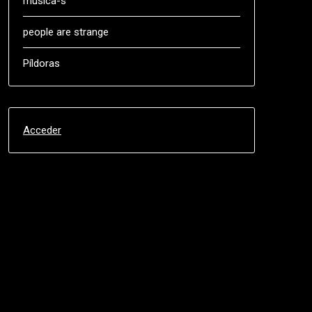
música-s
people are strange
Píldoras
Acceder