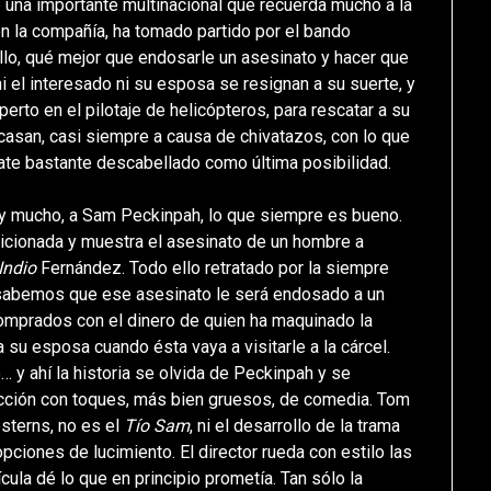
de una importante multinacional que recuerda mucho a la
 en la compañía, ha tomado partido por el bando
llo, qué mejor que endosarle un asesinato y hacer que
i el interesado ni su esposa se resignan a su suerte, y
xperto en el pilotaje de helicópteros, para rescatar a su
casan, casi siempre a causa de chivatazos, con lo que
cate bastante descabellado como última posibilidad.
 y mucho, a Sam Peckinpah, lo que siempre es bueno.
raicionada y muestra el asesinato de un hombre a
 Indio
Fernández. Todo ello retratado por la siempre
, sabemos que ese asesinato le será endosado a un
omprados con el dinero de quien ha maquinado la
 su esposa cuando ésta vaya a visitarle a la cárcel.
o… y ahí la historia se olvida de Peckinpah y se
 acción con toques, más bien gruesos, de comedia. Tom
sterns, no es el
Tío Sam
, ni el desarrollo de la trama
pciones de lucimiento. El director rueda con estilo las
ula dé lo que en principio prometía. Tan sólo la