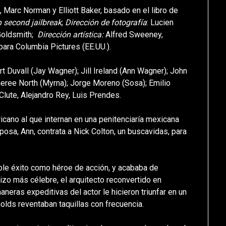
, Marc Norman y Elliott Baker, basado en el libro de
 second jailbreak
;
Dirección de fotografía
: Lucien
Goldsmith;
Dirección artística:
Alfred Sweeney,
 para Columbia Pictures (EE.UU.).
rt Duvall (Jay Wagner); Jill Ireland (Ann Wagner); John
eree North (Myrna); Jorge Moreno (Sosa); Emilio
Clute, Alejandro Rey, Luis Prendes.
cano al que internan en una penitenciaría mexicana
osa, Ann, contrata a Nick Colton, un buscavidas, para
ble éxito como héroe de acción, y acababa de
hizo más célebre, el arquitecto reconvertido en
maneras expeditivas del actor le hicieron triunfar en un
olds reventaban taquillas con frecuencia.