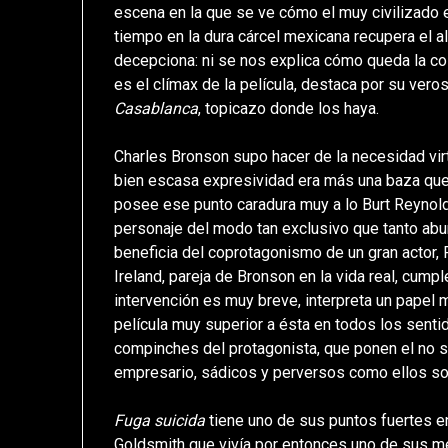
escena en la que se ve cómo el muy civilizado 
tiempo en la dura cárcel mexicana recupera el al
decepciona: ni se nos explica cómo queda la cos
es el clímax de la película, destaca por su veros
Casablanca
, topicazo donde los haya.
Charles Bronson supo hacer de la necesidad vir
bien escasa expresividad era más una baza que 
posee ese punto caradura muy a lo Burt Reynold
personaje del modo tan exclusivo que tanto abun
beneficia del coprotagonismo de un gran actor, 
Ireland, pareja de Bronson en la vida real, cum
intervención es muy breve, interpreta un papel
película muy superior a ésta en todos los sentid
compinches del protagonista, que ponen el no s
empresario, sádicos y perversos como ellos so
Fuga suicida
tiene uno de sus puntos fuertes en
Goldsmith que vivía por entonces uno de sus m