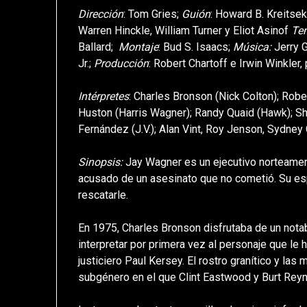
Dirección
: Tom Gries;
Guión
: Howard B. Kreitsek
Warren Hinckle, William Turner y Eliot Asinof
Ten
Ballard;
Montaje
: Bud S. Isaacs;
Música:
Jerry 
Jr.;
Producción
: Robert Chartoff e Irwin Winkler,
Intérpretes
: Charles Bronson (Nick Colton); Robe
Huston (Harris Wagner); Randy Quaid (Hawk); Sh
Fernández (J.V.); Alan Vint, Roy Jenson, Sydney 
Sinopsis:
Jay Wagner es un ejecutivo norteameri
acusado de un asesinato que no cometió. Su esp
rescatarle.
En 1975, Charles Bronson disfrutaba de un nota
interpretar por primera vez al personaje que le 
justiciero Paul Kersey. El rostro granítico y las 
subgénero en el que Clint Eastwood y Burt Reyn