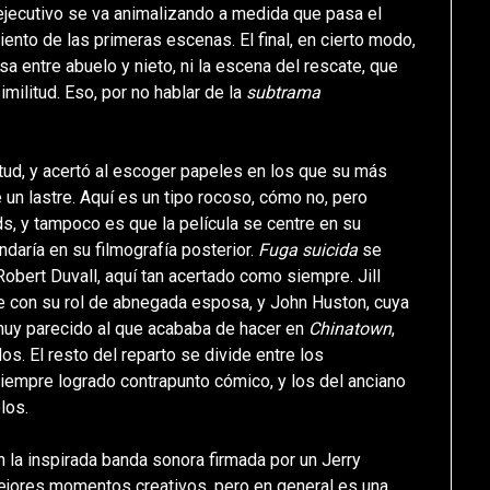
ejecutivo se va animalizando a medida que pasa el
iento de las primeras escenas. El final, en cierto modo,
a entre abuelo y nieto, ni la escena del rescate, que
imilitud. Eso, por no hablar de la
subtrama
tud, y acertó al escoger papeles en los que su más
un lastre. Aquí es un tipo rocoso, cómo no, pero
s, y tampoco es que la película se centre en su
daría en su filmografía posterior.
Fuga suicida
se
Robert Duvall, aquí tan acertado como siempre. Jill
ple con su rol de abnegada esposa, y John Huston, cuya
 muy parecido al que acababa de hacer en
Chinatown
,
os. El resto del reparto se divide entre los
iempre logrado contrapunto cómico, y los del anciano
los.
 la inspirada banda sonora firmada por un Jerry
ejores momentos creativos, pero en general es una