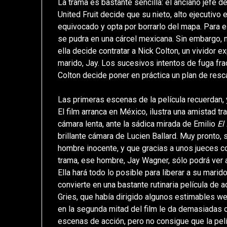
La trama es bastante sencilla: el anciano jefe 
United Fruit decide que su nieto, alto ejecutivo
equivocado y opta por borrarlo del mapa. Para e
se pudra en una cárcel mexicana. Sin embargo, n
ella decide contratar a Nick Colton, un vividor e
marido, Jay. Los sucesivos intentos de fuga fra
Colton decide poner en práctica un plan de res
Las primeras escenas de la película recuerdan,
El film arranca en México, ilustra una amistad t
cámara lenta, ante la sádica mirada de Emilio
El
brillante cámara de Lucien Ballard. Muy pronto
hombre inocente, y que gracias a unos jueces c
trama, ese hombre, Jay Wagner, sólo podrá ver a
Ella hará todo lo posible para liberar a su marid
convierte en una bastante rutinaria película de
Gries, que había dirigido algunos estimables we
en la segunda mitad del film le da demasiadas o
escenas de acción, pero no consigue que la pelíc