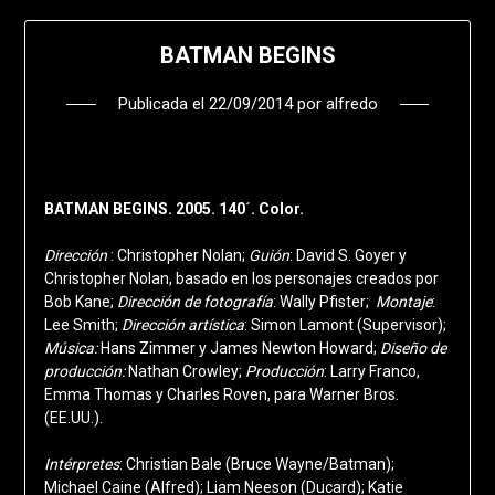
BATMAN BEGINS
Publicada el
22/09/2014
por
alfredo
BATMAN BEGINS. 2005. 140´. Color.
Dirección
: Christopher Nolan;
Guión
: David S. Goyer y
Christopher Nolan, basado en los personajes creados por
Bob Kane;
Dirección de fotografía
: Wally Pfister;
Montaje
:
Lee Smith;
Dirección artística
: Simon Lamont (Supervisor);
Música:
Hans Zimmer y James Newton Howard;
Diseño de
producción:
Nathan Crowley;
Producción
: Larry Franco,
Emma Thomas y Charles Roven, para Warner Bros.
(EE.UU.).
Intérpretes
: Christian Bale (Bruce Wayne/Batman);
Michael Caine (Alfred); Liam Neeson (Ducard); Katie