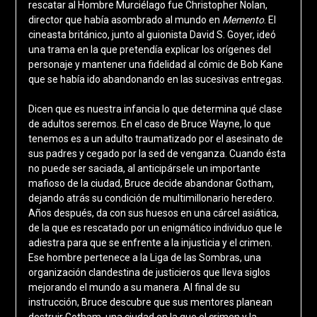
rescatar al Hombre Murciélago fue Christopher Nolan,
director que había asombrado al mundo en
Memento
. El
cineasta británico, junto al guionista David S. Goyer, ideó
una trama en la que pretendía explicar los orígenes del
personaje y mantener una fidelidad al cómic de Bob Kane
que se había ido abandonando en las sucesivas entregas.
Dicen que es nuestra infancia lo que determina qué clase
de adultos seremos. En el caso de Bruce Wayne, lo que
tenemos es a un adulto traumatizado por el asesinato de
sus padres y cegado por la sed de venganza. Cuando ésta
no puede ser saciada, al anticipársele un importante
mafioso de la ciudad, Bruce decide abandonar Gotham,
dejando atrás su condición de multimillonario heredero.
Años después, da con sus huesos en una cárcel asiática,
de la que es rescatado por un enigmático individuo que le
adiestra para que se enfrente a la injusticia y el crimen.
Ese hombre pertenece a la Liga de las Sombras, una
organización clandestina de justicieros que lleva siglos
mejorando el mundo a su manera. Al final de su
instrucción, Bruce descubre que sus mentores planean
destruir Gotham, una ciudad en la que el crimen y la