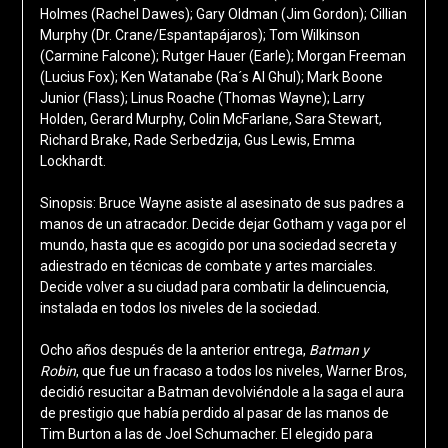
Holmes (Rachel Dawes); Gary Oldman (Jim Gordon); Cillian
Murphy (Dr. Crane/Espantapájaros); Tom Wilkinson
(Carmine Falcone); Rutger Hauer (Earle); Morgan Freeman
(Lucius Fox); Ken Watanabe (Ra´s Al Ghul); Mark Boone
Junior (Flass); Linus Roache (Thomas Wayne); Larry
Holden, Gerard Murphy, Colin McFarlane, Sara Stewart,
Richard Brake, Rade Serbedzija, Gus Lewis, Emma
Lockhardt.
Sinopsis: Bruce Wayne asiste al asesinato de sus padres a
manos de un atracador. Decide dejar Gotham y vaga por el
mundo, hasta que es acogido por una sociedad secreta y
adiestrado en técnicas de combate y artes marciales.
Decide volver a su ciudad para combatir la delincuencia,
instalada en todos los niveles de la sociedad.
Ocho años después de la anterior entrega,
Batman y
Robin
, que fue un fracaso a todos los niveles, Warner Bros,
decidió resucitar a Batman devolviéndole a la saga el aura
de prestigio que había perdido al pasar de las manos de
Tim Burton a las de Joel Schumacher. El elegido para