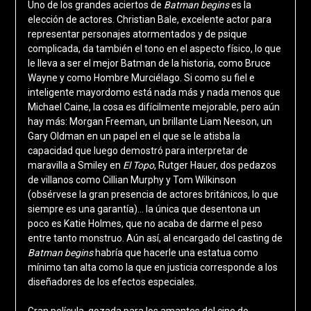
Uno de los grandes aciertos de
Batman begins
es la
elección de actores. Christian Bale, excelente actor para
representar personajes atormentados y de psique
complicada, da también el tono en el aspecto físico, lo que
le lleva a ser el mejor Batman de la historia, como Bruce
Wayne y como Hombre Murciélago. Si como su fiel e
inteligente mayordomo está nada más y nada menos que
Michael Caine, la cosa es difícilmente mejorable, pero aún
hay más: Morgan Freeman, un brillante Liam Neeson, un
Gary Oldman en un papel en el que se le atisba la
capacidad que luego demostró para interpretar de
maravilla a Smiley en
El Topo
, Rutger Hauer, dos pedazos
de villanos como Cillian Murphy y Tom Wilkinson
(obsérvese la gran presencia de actores británicos, lo que
siempre es una garantía)… la única que desentona un
poco es Katie Holmes, que no acaba de darme el peso
entre tanto monstruo. Aún así, al encargado del casting de
Batman begins
habría que hacerle una estatua como
mínimo tan alta como la que en justicia corresponde a los
diseñadores de los efectos especiales.
Gran película, gozada para los amantes del cine de