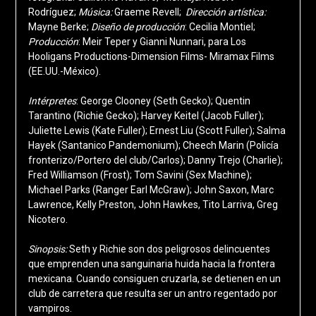
Rodríguez;
Música:
Graeme Revell;
Dirección artística:
Mayne Berke;
Diseño de producción
: Cecilia Montiel;
Producción
: Meir Teper y Gianni Nunnari, para Los
Hooligans Productions-Dimension Films- Miramax Films
(EE.UU.-México).
Intérpretes
: George Clooney (Seth Gecko); Quentin
Tarantino (Richie Gecko); Harvey Keitel (Jacob Fuller);
Juliette Lewis (Kate Fuller); Ernest Liu (Scott Fuller); Salma
Hayek (Santanico Pandemonium); Cheech Marin (Policía
fronterizo/Portero del club/Carlos); Danny Trejo (Charlie);
Fred Williamson (Frost); Tom Savini (Sex Machine);
Michael Parks (Ranger Earl McGraw); John Saxon, Marc
Lawrence, Kelly Preston, John Hawkes, Tito Larriva, Greg
Nicotero.
Sinopsis:
Seth y Richie son dos peligrosos delincuentes
que emprenden una sanguinaria huida hacia la frontera
mexicana. Cuando consiguen cruzarla, se detienen en un
club de carretera que resulta ser un antro regentado por
vampiros.