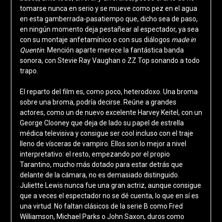
tomarse nunca en serio y se mueve como pez en el agua
en esta gamberrada-pasatiempo que, dicho sea de paso,
en ningún momento deja pestañear al espectador, ya sea
con su montaje anfetamínico o con sus diálogos
made in
Quentin
. Mención aparte merece la fantástica banda
sonora, con Stevie Ray Vaughan o ZZ Top sonando a todo
trapo.
El reparto del film es, como poco, heterodoxo. Una broma
sobre una broma, podría decirse. Reúne a grandes
actores, como un de nuevo excelente Harvey Keitel, con un
George Clooney que deja de lado su papel de estrella
médica televisiva y consigue ser cool incluso con el traje
lleno de vísceras de vampiro. Ellos son lo mejor a nivel
interpretativo: el resto, empezando por el propio
Tarantino, mucho más dotado para estar detrás que
delante de la cámara, no es demasiado distinguido.
Juliette Lewis nunca fue una gran actriz, aunque consigue
que a veces el espectador no se dé cuenta, lo que en sí es
una virtud. No faltan clásicos de la serie B como Fred
Williamson, Michael Parks o John Saxon, duros como