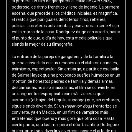
la primera, un film de gangsters al estilo de
Gun Crazy
,
poderoso, de ritmo frenético y lleno de ingenio. La primera
escena, que precede a los créditos iniciales, es magnífica.
El resto sigue por iguales derroteros: tiros, rehenes,
policías, carreteras polvorientas y ese aroma a serie B con
estilo marca de la casa. Rodríguez dirige con acierto, hasta
el punto de que, a día de hoy, esta media película sigue
siendo la mejor de su filmografía.
La entrada de la pareja de gangsters y de la familia a la
que ha convertido en sus rehenes en el club mexicano es,
asimismo, espectacular. Sin embargo, a partir de ese baile
de Salma Hayek que ha provocado sueños húmedos en un
montón de honestos padres de familia y demás almas
descarriadas, no sólo masculinas, el film se convierte en
un sangriento despropósito con más vísceras que
sustancia (el bajón del tequila, supongo) que, sin embargo,
sigue siendo divertido. Sí, un
Reservoir dogs
fronterizo se
convierte, ya en México, en un film de vampiros más
entretenido que bueno y más gore que otra cosa. Hasta
cierto punto, una lástima, pero el dúo Tarantino-Rodríguez
busca, ante todo, divertir y divertirse, posee el arte de no