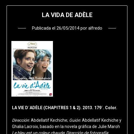
LA VIDA DE ADÈLE
Publicada el
26/05/2014
por
alfredo
LA VIE D´ADÈLE (CHAPITRES 1 & 2). 2013. 179´. Color.
Dirección
: Abdellatif Kechiche;
Guión
: Abdellatif Kechiche y
Ghalia Lacroix, basado en la novela gráfica de Julie Maroh
Le bleu est un coleur chaude
;
Dirección de fotografía
: