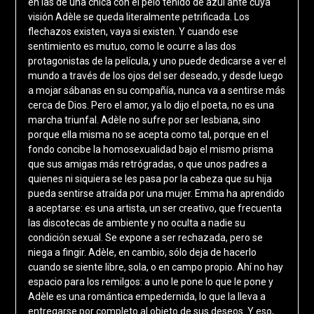
en las de una chica con el pelo teñido de azul ante cuya
visión Adèle se queda literalmente petrificada. Los
flechazos existen, vaya si existen. Y cuando ese
sentimiento es mutuo, como le ocurre a las dos
protagonistas de la película, y uno puede dedicarse a ver el
mundo a través de los ojos del ser deseado, y desde luego
a mojar sábanas en su compañía, nunca va a sentirse más
cerca de Dios. Pero el amor, ya lo dijo el poeta, no es una
marcha triunfal. Adèle no sufre por ser lesbiana, sino
porque ella misma no se acepta como tal, porque en el
fondo concibe la homosexualidad bajo el mismo prisma
que sus amigas más retrógradas, o que unos padres a
quienes ni siquiera se les pasa por la cabeza que su hija
pueda sentirse atraída por una mujer. Emma ha aprendido
a aceptarse: es una artista, un ser creativo, que frecuenta
las discotecas de ambiente y no oculta a nadie su
condición sexual. Se expone a ser rechazada, pero se
niega a fingir. Adèle, en cambio, sólo deja de hacerlo
cuando se siente libre, sola, o en campo propio. Ahí no hay
espacio para los remilgos: a uno le pone lo que le pone y
Adèle es una romántica empedernida, lo que la lleva a
entregarse por completo al objeto de sus deseos. Y eso,