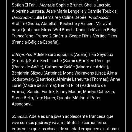
Sofian El Fani;
Montaje
: Sophie Brunet, Ghalia Lacroix,
Albertine Lastera, Jean-Marie Lengelle y Camille Toubkis;
Decorados:
Julia Lemaire y Coline Débée;
Producción
:
Brahim Chioua, Abdellatif Kechiche y Vincent Maraval,
para Quat´sous Films- Wild Bunch- Radio Télévision Belge
Francofone- France 2 Cinéma- Scope Films-Vértigo Films
(Francia-Bélgica-España).
Intérpretes
: Adèle Exarchopoulos (Adèle
); Léa Seydoux
(Emma); Salim Kechiouche (Samir); Aurélien Recoign
(Padre de Adèle); Catherine Salée (Madre de Adèle);
Benjamin Siksou (Antoine); Mona Walravens (Lise); Alma
Jodorowsky (Béatrice); Jérémie Laheurte (Thomas); Anne
Loret (Madre de Emma); Benoît Pilot (Padrastro de
Emma); Sandor Funtek, Fanny Maurin, Maelys Cabezon,
Samir Bella, Tom Hurier, Quentin Médrinal, Peter
Assogbavi.
Sinopsis:
Adèle es una joven adolescente francesa que
vive con sus padres y va al instituto. Lo común en su
entorno es que las chicas de su edad empiecen a salir con