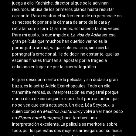
juega a ello. Kachiche, director al que se le adivinan
recursos, abusa de los primeros planos hasta resultar
cargante. Para mostrar el sufrimiento de un personaje no
es necesario ponerle la cámara delante de la cara y
retratar cómo llora. O, al menos, no hacerlo tantas veces.
Para mi gusto, lo que impide a
La vida de Adèle
ser esa
gran película que muchos han querido ver no es la
pornografía sexual, valga el pleonasmo, sino cierta
pornografía emocional. He de decir, no obstante, que las
escenas finales triunfan al apostar por la tragedia
cotidiana en lugar de por la cinematográfica.
El gran descubrimiento de la película, y sin duda su gran
baza, es la actriz Adèle Exarchopoulos. Todo en ella
transmite verdad, su interpretación es magistral porque
nunca deja de conseguir lo más difícil para un actor: que
no se vea que está actuando. Un diez. Léa Seydoux, a
quien conocí en
Malditos bastardos
y volví a ver hace poco
en
El gran hotel Budapest
, hace también una
interpretación excelente. La película es meritoria, sobre
todo, por lo que estas dos mujeres arriesgan, por su física