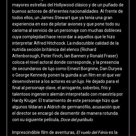
mayores estrellas del Hollywood clásico y de un puñado de
buenos actores de diferentes nacionalidades. Al frente de
todos ellos, un James Stewart que ya tenía una gran
experiencia en eso de pilotar aviones y que pone todo su
carisma al servicio de un personaje con muchas dobleces
cuya complejidad hace recordar a aquellos que le hizo
interpretar Alfred Hitchcock. La indiscutible calidad de la
nutrida sección británica del elenco (Richard
Attenborough, Peter Finch, Ian Bannen y Ronald Fraser)
coloca el nivel actoral donde corresponde, y la presencia
de secundarios de lujo como Ernest Borgnine, Dan Duryea
o George Kennedy ponen la guinda a un film en el que ver
desenvolverse a los actores es un lujo. He dejado para el
final al personaje clave, el arrogante, soberbio, frío y
talentoso ingeniero alemán interpretado con maestría por
Hardy Kruger. El tratamiento de este personaje hizo que
algunos tildaran a Aldrich de germanófilo, acusación que
el director se encargó de desmentir de manera rotunda
con su siguiente película,
Doce del patíbulo
.
Imprescindible film de aventuras,
El vuelo del Fénix
es la