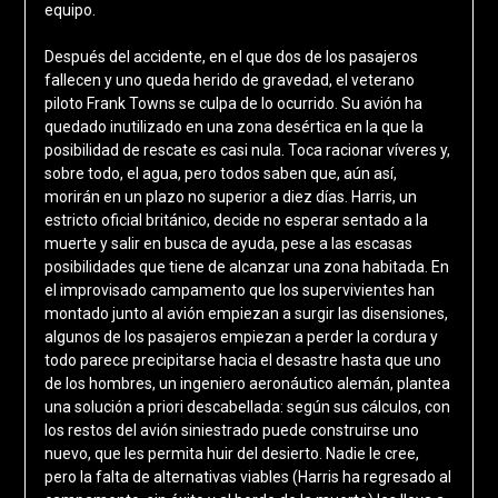
equipo.
Después del accidente, en el que dos de los pasajeros
fallecen y uno queda herido de gravedad, el veterano
piloto Frank Towns se culpa de lo ocurrido. Su avión ha
quedado inutilizado en una zona desértica en la que la
posibilidad de rescate es casi nula. Toca racionar víveres y,
sobre todo, el agua, pero todos saben que, aún así,
morirán en un plazo no superior a diez días. Harris, un
estricto oficial británico, decide no esperar sentado a la
muerte y salir en busca de ayuda, pese a las escasas
posibilidades que tiene de alcanzar una zona habitada. En
el improvisado campamento que los supervivientes han
montado junto al avión empiezan a surgir las disensiones,
algunos de los pasajeros empiezan a perder la cordura y
todo parece precipitarse hacia el desastre hasta que uno
de los hombres, un ingeniero aeronáutico alemán, plantea
una solución a priori descabellada: según sus cálculos, con
los restos del avión siniestrado puede construirse uno
nuevo, que les permita huir del desierto. Nadie le cree,
pero la falta de alternativas viables (Harris ha regresado al