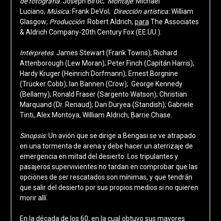
de fotografía
: Joseph Biroc;
Montaje
: Michael
Luciano;
Música:
Frank DeVol;
Dirección artística:
William
Glasgow;
Producción
: Robert Aldrich,
para
The Associates
& Aldrich Company-20th Century Fox (EE.UU.).
Intérpretes
: James Stewart (Frank Towns); Richard
Attenborough (Lew Moran); Peter Finch (Capitán Harris);
Hardy Kruger (Heinrich Dorfmann); Ernest Borgnine
(Trucker Cobb); Ian Bannen (Crow); George Kennedy
(Bellamy); Ronald Fraser (Sargento Watson); Christian
Marquand (Dr. Renaud); Dan Duryea (Standish); Gabriele
Tinti, Alex Montoya, William Aldrich, Barrie Chase.
Sinopsis:
Un avión que se dirige a Bengasi se ve atrapado
en una tormenta de arena y debe hacer un aterrizaje de
emergencia en mitad del desierto. Los tripulantes y
pasajeros supervivientes no tardan en comprobar que las
opciones de ser rescatados son mínimas, y que tendrán
que salir del desierto por sus propios medios si no quieren
morir allí.
En la década de los 60, en la cual obtuvo sus mayores