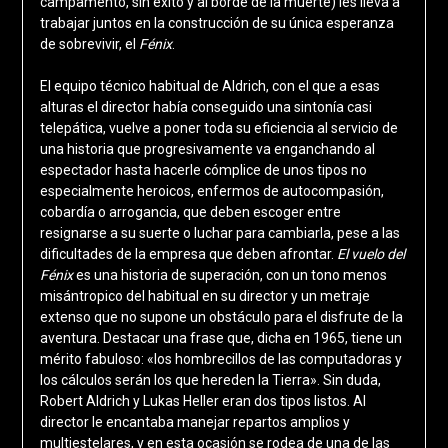
campamento, sin éxito y al borde de la muerte) les lleva a
trabajar juntos en la construcción de su única esperanza
de sobrevivir, el
Fénix
.
El equipo técnico habitual de Aldrich, con el que a esas
alturas el director había conseguido una sintonía casi
telepática, vuelve a poner toda su eficiencia al servicio de
una historia que progresivamente va enganchando al
espectador hasta hacerle cómplice de unos tipos no
especialmente heroicos, enfermos de autocompasión,
cobardía o arrogancia, que deben escoger entre
resignarse a su suerte o luchar para cambiarla, pese a las
dificultades de la empresa que deben afrontar.
El vuelo del
Fénix
es una historia de superación, con un tono menos
misántropico del habitual en su director y un metraje
extenso que no supone un obstáculo para el disfrute de la
aventura. Destacar una frase que, dicha en 1965, tiene un
mérito fabuloso: «los hombrecillos de las computadoras y
los cálculos serán los que hereden la Tierra». Sin duda,
Robert Aldrich y Lukas Heller eran dos tipos listos. Al
director le encantaba manejar repartos amplios y
multiestelares, y en esta ocasión se rodea de una de las