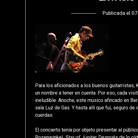
Publicada el
07
Para los aficionados a los buenos guitarristas
un nombre a tener en cuenta. Por eso, cada visi
ineludible. Anoche, este musico afincado en Ber
sala Luz de Gas. Y hasta allí que fui, seguro de
cuerdas.
El concierto tenía por objeto presentar al públi
Rosenwinkel,
Star of Jupiter
. Después de lo oí