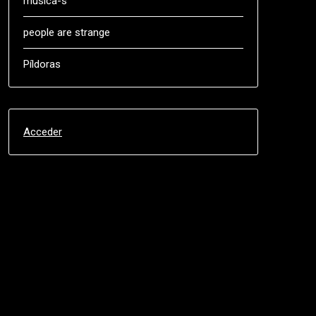
música-s
people are strange
Píldoras
Acceder