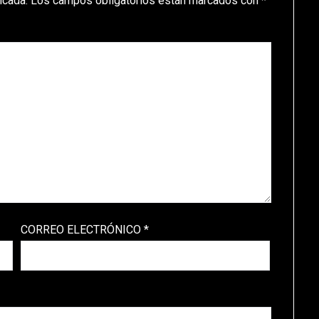
icada.
Los campos obligatorios están marcados con
*
CORREO ELECTRÓNICO
*