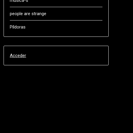
música-s
people are strange
Píldoras
Acceder