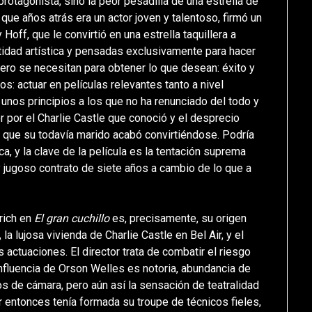
protagonista, sino la peor pesadilla de una estrella de
, que años atrás era un actor joven y talentoso, firmó un
Hoff, que le convirtió en una estrella taquillera a
ntidad artística y pensadas exclusivamente para hacer
pero se necesitan para obtener lo que desean: éxito y
ños: actuar en películas relevantes tanto a nivel
unos principios a los que no ha renunciado del todo y
 por el Charlie Castle que conoció y el desprecio
 en que su todavía marido acabó convirtiéndose. Podría
, y la clave de la película es la tentación suprema
y jugoso contrato de siete años a cambio de lo que a
drich en
El gran cuchillo
es, precisamente, su origen
 la lujosa vivienda de Charlie Castle en Bel Air, y el
s actuaciones. El director trata de combatir el riesgo
influencia de Orson Welles es notoria, abundancia de
 de cámara, pero aún así la sensación de teatralidad
r entonces tenía formada su troupe de técnicos fieles,