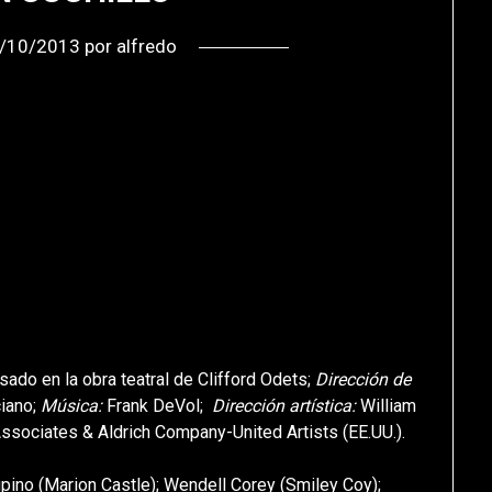
/10/2013
por
alfredo
ado en la obra teatral de Clifford Odets;
Dirección de
ciano;
Música:
Frank DeVol;
Dirección artística:
William
ssociates & Aldrich Company-United Artists (EE.UU.).
Lupino (Marion Castle); Wendell Corey (Smiley Coy);