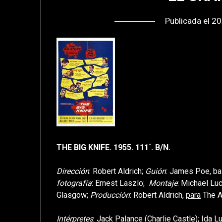
Publicada el
20
THE BIG KNIFE. 1955. 111´. B/N.
Dirección
: Robert Aldrich;
Guión
: James Poe, bas
fotografía
: Ernest Laszlo;
Montaje
: Michael Lu
Glasgow;
Producción
: Robert Aldrich,
para
The A
Intérpretes
: Jack Palance (Charlie Castle); Ida 