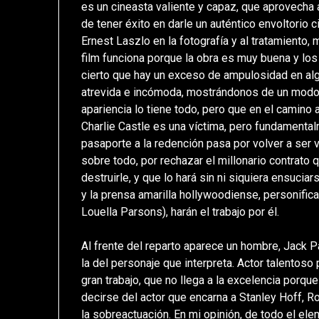
es un cineasta valiente y capaz, que aprovecha
de tener éxito en darle un auténtico envoltorio c
Ernest Laszlo en la fotografía y al tratamiento, m
film funciona porque la obra es muy buena y lo
cierto que hay un exceso de ampulosidad en alg
atrevida e incómoda, mostrándonos de un modo
apariencia lo tiene todo, pero que en el camino 
Charlie Castle es una víctima, pero fundamental
pasaporte a la redención pasa por volver a ser v
sobre todo, por rechazar el millonario contrato 
destruirle, y que lo hará sin ni siquiera ensuci
y la prensa amarilla hollywoodiense, personific
Louella Parsons), harán el trabajo por él.
Al frente del reparto aparece un hombre, Jack 
la del personaje que interpreta. Actor talentoso
gran trabajo, que no llega a la excelencia por
decirse del actor que encarna a Stanley Hoff, Ro
la sobreactuación. En mi opinión, de todo el e