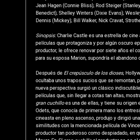
Jean Hagen (Connie Bliss); Rod Steiger (Stanley 
Benedict); Shelley Winters (Dixie Evans); Wesle
Dennis (Mickey); Bill Walker, Nick Cravat, Stroth
Sinopsis:
Charlie Castle es una estrella de cine
películas que protagoniza y por algún oscuro e
productor, le ofrece renovar por siete años el co
para su esposa Marion, supondría el abandono d
Después de
El crepúsculo de los dioses
, Holly
ocultaba unos trapos sucios que se remontan, p
nueva perspectiva surgió un clásico indiscutib
películas que, sin llegar a cotas tan altas, most
gran cuchillo
es una de ellas, y tiene su origen 
Odets, que conocía de primera mano los entresi
cineasta en pleno ascenso, produjo y dirigió un
similitudes con la mencionada película de Vincent
productor tan poderoso como despiadado, en qui