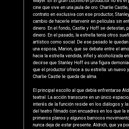
Mayer. En
El gran cuchillo
el productor no es el 
cine que vive en una jaula de oro. Charlie Castle
contrato en exclusiva con ese productor, Stanley 
cambio de hacerle intervenir en películas sin e
dinero. En el fondo, Castle y Hoff se detestan, 
dinero. En el pasado, la estrella tenía otros sue
artístico como social. De ese pasado le quedan 
una esposa, Marion, que se debate entre el amor
hacia la estrella vendida, infiel y alcoholizada
decirse que Stanley Hoff es una figura demoníaca
que el productor ofrece a su estrella: un nuevo 
Charlie Castle le queda de alma.
El principal escollo al que debía enfrentarse Al
teatral. La acción transcurre en un único espacio,
interés de la función reside en los diálogos y la
del teatro filmado con encuadres en los que la 
primeros planos y algunos barrocos movimientos
nunca deja de estar presente. Aldrich, que ya po