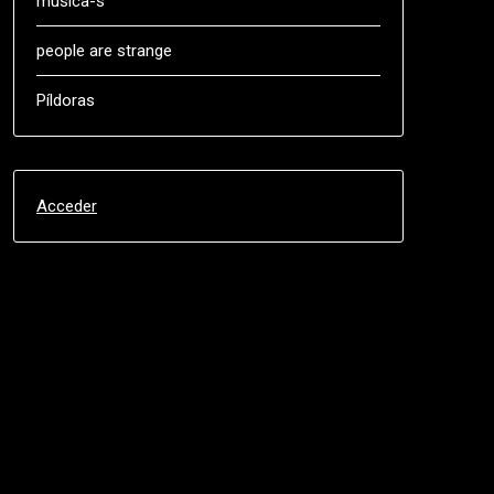
música-s
people are strange
Píldoras
Acceder