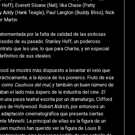
Hoff); Everett Sloane (Nat); Ilka Chase (Patty
y Addy (Hank Teagle); Paul Langton (Buddy Bliss); Nick
er Martin.
 atormentada por la falta de calidad de las exitosas
pisodio de su pasado. Stanley Hoff, un poderoso
ntrato que les une, lo que para Charlie, y en especial
efinitivo de sus ideales.
wood se mostró más dispuesto a levantar el velo que
rácticamente, a la época de los pioneros. Fruto de esa
le como
Cautivos del mal
, y también un buen número de
raban el lado más áspero de la industria del cine.
El
en una pieza teatral escrita por un dramaturgo, Clifford
jos de Hollywood. Robert Aldrich, por entonces un
a adaptación cinematográfica que presenta ciertas
e Minnelli. La principal de ellas es la figura de un
en muchos han querido ver la figura de Louis B.