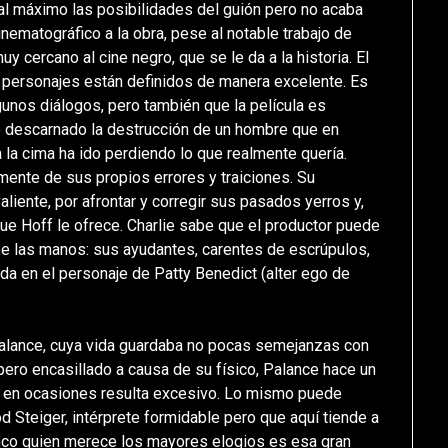
 al máximo las posibilidades del guión pero no acaba
inematográfico a la obra, pese al notable trabajo de
uy cercano al cine negro, que se le da a la historia. El
s personajes están definidos de manera excelente. Es
unos diálogos, pero también que la película es
 descarnado la destrucción de un hombre que en
a la cima ha ido perdiendo lo que realmente quería.
mente de sus propios errores y traiciones. Su
aliente, por afrontar y corregir sus pasados yerros y,
que Hoff le ofrece. Charlie sabe que el productor puede
arse las manos: sus ayudantes, carentes de escrúpulos,
ada en el personaje de Patty Benedict (alter ego de
Palance, cuya vida guardaba no pocas semejanzas con
 pero encasillado a causa de su físico, Palance hace un
que en ocasiones resulta excesivo. Lo mismo puede
d Steiger, intérprete formidable pero que aquí tiende a
lenco quien merece los mayores elogios es esa gran