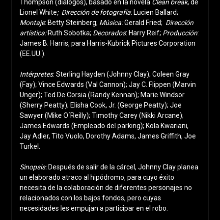
Thompson (diálogos), basado en la novela
Clean break
, de
Lionel White
; Dirección
de fotografía
: Lucien Ballard;
Montaje
: Betty Steinberg;
Música:
Gerald Fried;
Dirección
artística:
Ruth Sobotka;
Decorados
: Harry Reif;
Producción
:
James B. Harris, para Harris-Kubrick Pictures Corporation
(EE.UU.).
Intérpretes
: Sterling Hayden (Johnny Clay
); Coleen Gray
(Fay); Vince Edwards (Val Cannon); Jay C. Flippen (Marvin
Unger); Ted De Corsia (Randy Kennan); Marie Windsor
(Sherry Peatty); Elisha Cook, Jr. (George Peatty); Joe
Sawyer (Mike O´Reilly); Timothy Carey (Nikki Arcane);
James Edwards (Empleado del parking); Kola Kwariani,
Jay Adler, Tito Vuolo, Dorothy Adams, James Griffith, Joe
Turkel.
Sinopsis:
Después de salir de la cárcel, Johnny Clay planea
un elaborado atraco al hipódromo, para cuyo éxito
necesita de la colaboración de diferentes personajes no
relacionados con los bajos fondos, pero cuyas
necesidades les empujan a participar en el robo.