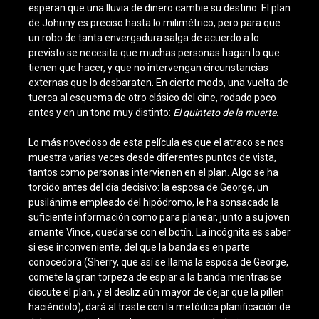
esperan que una lluvia de dinero cambie su destino. El plan
de Johnny es preciso hasta lo milimétrico, pero para que
un robo de tanta envergadura salga de acuerdo a lo
previsto se necesita que muchas personas hagan lo que
tienen que hacer, y que no intervengan circunstancias
externas que lo desbaraten. En cierto modo, una vuelta de
tuerca al esquema de otro clásico del cine, rodado poco
antes y en un tono muy distinto:
El quinteto de la muerte
.
Lo más novedoso de esta película es que el atraco se nos
muestra varias veces desde diferentes puntos de vista,
tantos como personas intervienen en el plan. Algo se ha
torcido antes del día decisivo: la esposa de George, un
pusilánime empleado del hipódromo, le ha sonsacado la
suficiente información como para planear, junto a su joven
amante Vince, quedarse con el botín. La incógnita es saber
si ese inconveniente, del que la banda es en parte
conocedora (Sherry, que así se llama la esposa de George,
comete la gran torpeza de espiar a la banda mientras se
discute el plan, y el desliz aún mayor de dejar que la pillen
haciéndolo), dará al traste con la metódica planificación de