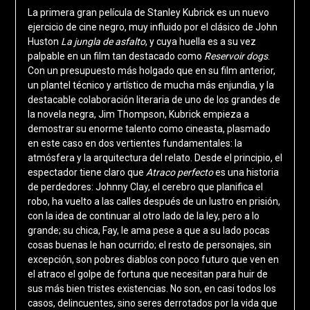
La primera gran película de Stanley Kubrick es un nuevo
ejercicio de cine negro, muy influido por el clásico de John
Huston
La jungla de asfalto
, y cuya huella es a su vez
palpable en un film tan destacado como
Reservoir dogs
.
Con un presupuesto más holgado que en su film anterior,
un plantel técnico y artístico de mucha más enjundia, y la
destacable colaboración literaria de uno de los grandes de
la novela negra, Jim Thompson, Kubrick empieza a
demostrar su enorme talento como cineasta, plasmado
en este caso en dos vertientes fundamentales: la
atmósfera y la arquitectura del relato. Desde el principio, el
espectador tiene claro que
Atraco perfecto
es una historia
de perdedores: Johnny Clay, el cerebro que planifica el
robo, ha vuelto a las calles después de un lustro en prisión,
con la idea de continuar al otro lado de la ley, pero a lo
grande; su chica, Fay, le ama pese a que a su lado pocas
cosas buenas le han ocurrido; el resto de personajes, sin
excepción, son pobres diablos con poco futuro que ven en
el atraco el golpe de fortuna que necesitan para huir de
sus más bien tristes existencias. No son, en casi todos los
casos, delincuentes, sino seres derrotados por la vida que