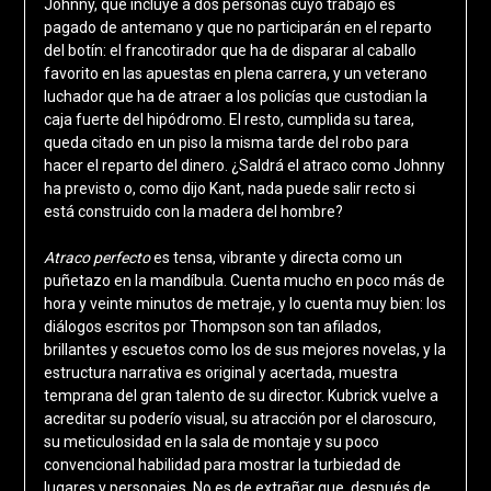
Johnny, que incluye a dos personas cuyo trabajo es
pagado de antemano y que no participarán en el reparto
del botín: el francotirador que ha de disparar al caballo
favorito en las apuestas en plena carrera, y un veterano
luchador que ha de atraer a los policías que custodian la
caja fuerte del hipódromo. El resto, cumplida su tarea,
queda citado en un piso la misma tarde del robo para
hacer el reparto del dinero. ¿Saldrá el atraco como Johnny
ha previsto o, como dijo Kant, nada puede salir recto si
está construido con la madera del hombre?
Atraco perfecto
es tensa, vibrante y directa como un
puñetazo en la mandíbula. Cuenta mucho en poco más de
hora y veinte minutos de metraje, y lo cuenta muy bien: los
diálogos escritos por Thompson son tan afilados,
brillantes y escuetos como los de sus mejores novelas, y la
estructura narrativa es original y acertada, muestra
temprana del gran talento de su director. Kubrick vuelve a
acreditar su poderío visual, su atracción por el claroscuro,
su meticulosidad en la sala de montaje y su poco
convencional habilidad para mostrar la turbiedad de
lugares y personajes. No es de extrañar que, después de