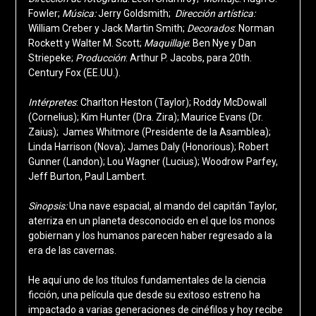
Fowler;
Música:
Jerry Goldsmith;
Dirección artística:
William Creber y Jack Martin Smith;
Decorados
: Norman
Rockett y Walter M. Scott;
Maquillaje
: Ben Nye y Dan
Striepeke;
Producción
: Arthur P. Jacobs, para 20th.
Century Fox (EE.UU.).
Intérpretes
: Charlton Heston (Taylor); Roddy McDowall
(Cornelius); Kim Hunter (Dra. Zira); Maurice Evans (Dr.
Zaius); James Whitmore (Presidente de la Asamblea);
Linda Harrison (Nova); James Daly (Honorious); Robert
Gunner (Landon); Lou Wagner (Lucius); Woodrow Parfey,
Jeff Burton, Paul Lambert.
Sinopsis:
Una nave espacial, al mando del capitán Taylor,
aterriza en un planeta desconocido en el que los monos
gobiernan y los humanos parecen haber regresado a la
era de las cavernas.
He aquí uno de los títulos fundamentales de la ciencia
ficción, una película que desde su exitoso estreno ha
impactado a varias generaciones de cinéfilos y hoy recibe