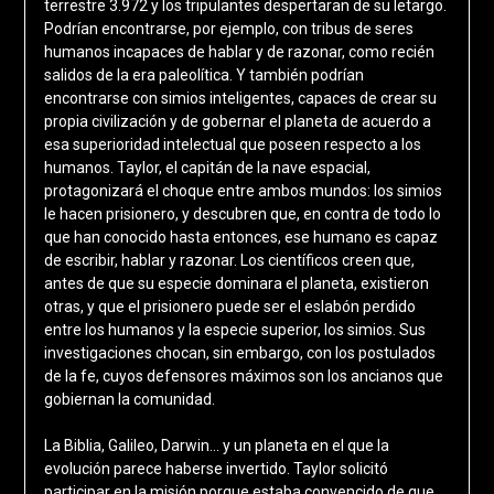
terrestre 3.972 y los tripulantes despertaran de su letargo.
Podrían encontrarse, por ejemplo, con tribus de seres
humanos incapaces de hablar y de razonar, como recién
salidos de la era paleolítica. Y también podrían
encontrarse con simios inteligentes, capaces de crear su
propia civilización y de gobernar el planeta de acuerdo a
esa superioridad intelectual que poseen respecto a los
humanos. Taylor, el capitán de la nave espacial,
protagonizará el choque entre ambos mundos: los simios
le hacen prisionero, y descubren que, en contra de todo lo
que han conocido hasta entonces, ese humano es capaz
de escribir, hablar y razonar. Los científicos creen que,
antes de que su especie dominara el planeta, existieron
otras, y que el prisionero puede ser el eslabón perdido
entre los humanos y la especie superior, los simios. Sus
investigaciones chocan, sin embargo, con los postulados
de la fe, cuyos defensores máximos son los ancianos que
gobiernan la comunidad.
La Biblia, Galileo, Darwin… y un planeta en el que la
evolución parece haberse invertido. Taylor solicitó
participar en la misión porque estaba convencido de que,