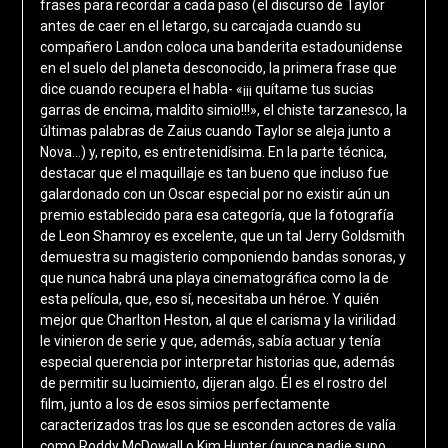
frases para recordar a cada paso (el discurso de Taylor
antes de caer en el letargo, su carcajada cuando su
compañero Landon coloca una banderita estadounidense
en el suelo del planeta desconocido, la primera frase que
dice cuando recupera el habla- «¡¡¡ quítame tus sucias
garras de encima, maldito simio!!!», el chiste tarzanesco, la
últimas palabras de Zaius cuando Taylor se aleja junto a
Nova…) y, repito, es entretenidísima. En la parte técnica,
destacar que el maquillaje es tan bueno que incluso fue
galardonado con un Oscar especial por no existir aún un
premio establecido para esa categoría, que la fotografía
de Leon Shamroy es excelente, que un tal Jerry Goldsmith
demuestra su magisterio componiendo bandas sonoras, y
que nunca habrá una playa cinematográfica como la de
esta película, que, eso sí, necesitaba un héroe. Y quién
mejor que Charlton Heston, al que el carisma y la virilidad
le vinieron de serie y que, además, sabía actuar y tenía
especial querencia por interpretar historias que, además
de permitir su lucimiento, dijeran algo. Él es el rostro del
film, junto a los de esos simios perfectamente
caracterizados tras los que se esconden actores de valía
como Roddy McDowall o Kim Hunter (nunca nadie supo