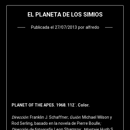
EL PLANETA DE LOS SIMIOS
Publicada el
27/07/2013
por
alfredo
PLANET OF THE APES. 1968. 112´. Color.
Dirección
: Franklin J. Schaffner;
Guión
: Michael Wilson y
Rod Serling, basado en la novela de Pierre Boulle
;
Dirección
de fotografía
: Leon Shamroy;
Montaje
: Hugh S.