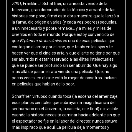
2001
, Franklin J. Schaffner, un cineasta venido de la
televisión, gran dominador de la técnica y amante de las
historias con poso, firmó esta obra maestra que le lanzó a
la fama, dio origen a varias (y cada vez peores) secuelas,
a un innecesario y pobre remake… y a miles y miles de
cinéfilos en todo el mundo. Porque estoy convencido de
que
El planeta de los simios
es una de esas películas que
contagian el amor por el cine, que te abren los ojos y te
hacen ver que el cine es arte, y que el arte no tiene por qué
ser aburrido ni estar reservado a las élites intelectuales,
que se puede ser profundo sin ser aburrido. Que hay algo
más allá de pasar el rato viendo una película. Que, no
pocas veces, en el cine está lo mejor de nosotros. Incluso
en películas que hablan de lo peor.
Schaffner, virtuoso cuando toca (la escena del amerizaje,
esos planos cenitales que subrayan la insignificancia del
ser humano en el Universo, la cacería, ese final) e invisible
cuando la historia necesita caminar hacia adelante sin que
el espectador se fije en la labor del director, nunca estuvo
más inspirado que aquí. La película deja momentos y