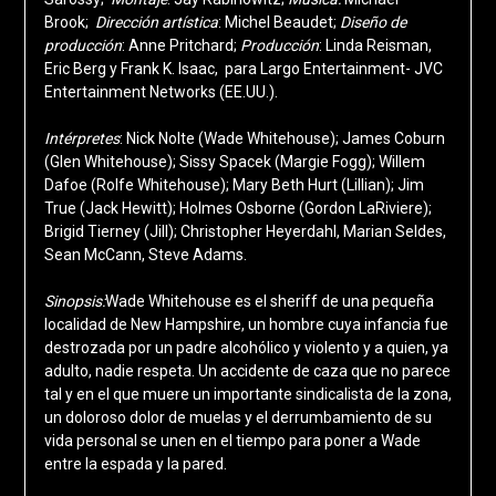
Brook;
Dirección artística
: Michel Beaudet;
Diseño de
producción
: Anne Pritchard;
Producción
: Linda Reisman,
Eric Berg y Frank K. Isaac, para Largo Entertainment- JVC
Entertainment Networks (EE.UU.).
Intérpretes
: Nick Nolte (Wade Whitehouse); James Coburn
(Glen Whitehouse); Sissy Spacek (Margie Fogg); Willem
Dafoe (Rolfe Whitehouse); Mary Beth Hurt (Lillian); Jim
True (Jack Hewitt); Holmes Osborne (Gordon LaRiviere);
Brigid Tierney (Jill); Christopher Heyerdahl, Marian Seldes,
Sean McCann, Steve Adams.
Sinopsis:
Wade Whitehouse es el sheriff de una pequeña
localidad de New Hampshire, un hombre cuya infancia fue
destrozada por un padre alcohólico y violento y a quien, ya
adulto, nadie respeta. Un accidente de caza que no parece
tal y en el que muere un importante sindicalista de la zona,
un doloroso dolor de muelas y el derrumbamiento de su
vida personal se unen en el tiempo para poner a Wade
entre la espada y la pared.