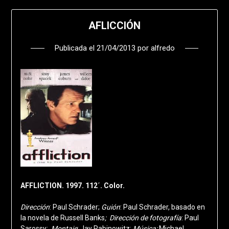
AFLICCIÓN
Publicada el
21/04/2013
por
alfredo
AFFLICTION. 1997. 112´. Color.
Dirección
: Paul Schrader;
Guión
: Paul Schrader, basado en
la novela de Russell Banks
; Dirección
de fotografía
: Paul
Sarossy;
Montaje
: Jay Rabinowitz;
Música:
Michael