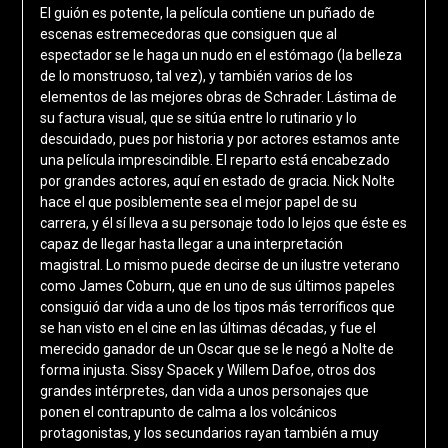
El guión es potente, la película contiene un puñado de
escenas estremecedoras que consiguen que al
espectador se le haga un nudo en el estómago (la belleza
de lo monstruoso, tal vez), y también varios de los
elementos de las mejores obras de Schrader. Lástima de
su factura visual, que se sitúa entre lo rutinario y lo
descuidado, pues por historia y por actores estamos ante
una película imprescindible. El reparto está encabezado
por grandes actores, aquí en estado de gracia. Nick Nolte
hace el que posiblemente sea el mejor papel de su
carrera, y él sí lleva a su personaje todo lo lejos que éste es
capaz de llegar hasta llegar a una interpretación
magistral. Lo mismo puede decirse de un ilustre veterano
como James Coburn, que en uno de sus últimos papeles
consiguió dar vida a uno de los tipos más terroríficos que
se han visto en el cine en las últimas décadas, y fue el
merecido ganador de un Oscar que se le negó a Nolte de
forma injusta. Sissy Spacek y Willem Dafoe, otros dos
grandes intérpretes, dan vida a unos personajes que
ponen el contrapunto de calma a los volcánicos
protagonistas, y los secundarios rayan también a muy