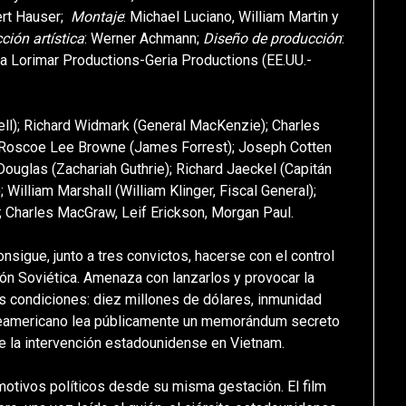
ert Hauser;
Montaje
: Michael Luciano, William Martin y
ción artística
: Werner Achmann;
Diseño de producción
:
ra Lorimar Productions-Geria Productions (EE.UU.-
ell); Richard Widmark (General MacKenzie); Charles
; Roscoe Lee Browne (James Forrest); Joseph Cotten
Douglas (Zachariah Guthrie); Richard Jaeckel (Capitán
 William Marshall (William Klinger, Fiscal General);
); Charles MacGraw, Leif Erickson, Morgan Paul.
onsigue, junto a tres convictos, hacerse con el control
ón Soviética. Amenaza con lanzarlos y provocar la
s condiciones: diez millones de dólares, inmunidad
rteamericano lea públicamente un memorándum secreto
e la intervención estadounidense en Vietnam.
motivos políticos desde su misma gestación. El film