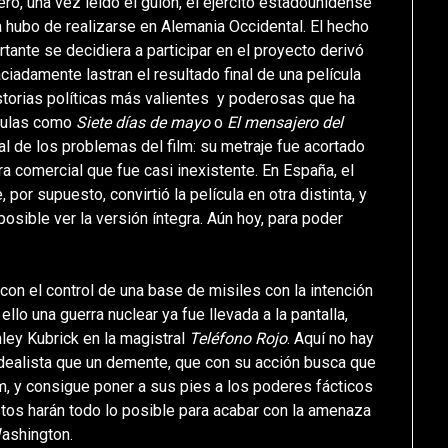
ro, una vez leído el guión, el ejército estadounidense
sta hubo de realizarse en Alemania Occidental. El hecho
ante se decidiera a participar en el proyecto derivó
adamente lastran el resultado final de una película
storias políticas más valientes y poderosas que ha
ículas como
Siete días de mayo
o
El mensajero del
final de los problemas del film: su metraje fue acortado
era comercial que fue casi inexistente. En España, el
, por supuesto, convirtió la película en otra distinta, y
posible ver la versión íntegra. Aún hoy, para poder
con el control de una base de misiles con la intención
ello una guerra nuclear ya fue llevada a la pantalla,
nley Kubrick en la magistral
Teléfono Rojo
. Aquí no hay
idealista que un demente, que con su acción busca que
m, y consigue poner a sus pies a los poderes fácticos
stos harán todo lo posible para acabar con la amenaza
ashington.