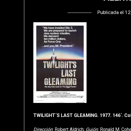
Publicada el
12
TWILIGHT´S LAST GLEAMING. 1977. 146´. Col
Dirección
: Robert Aldrich;
Guión
: Ronald M. Coh