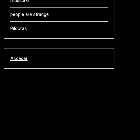
música-s
people are strange
Píldoras
Acceder