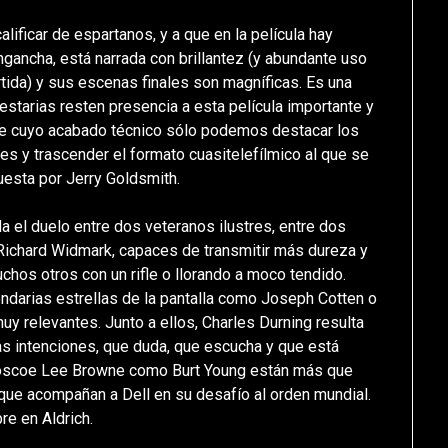
ificar de espartanos, y a que en la película hay
engancha, está narrada con brillantez (y abundante uso
rtida) y sus escenas finales son magníficas. Es una
starias resten presencia a esta película importante y
de cuyo acabado técnico sólo podemos destacar los
nes y trascender el formato cuasitelefílmico al que se
esta por Jerry Goldsmith.
da el duelo entre dos veteranos ilustres, entre dos
Richard Widmark, capaces de transmitir más dureza y
hos otros con un rifle o llorando a moco tendido.
ndarias estrellas de la pantalla como Joseph Cotten o
 relevantes. Junto a ellos, Charles Durning resulta
nas intenciones, que duda, que escucha y que está
 Roscoe Lee Browne como Burt Young están más que
 que acompañan a Dell en su desafío al orden mundial.
e en Aldrich.