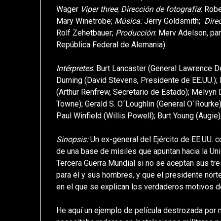
Wager
Viper three
;
Dirección de fotografía
: Rob
Mary Winetrobe;
Música:
Jerry Goldsmith;
Direc
Rolf Zehetbauer;
Producción
: Merv Adelson, pa
República Federal de Alemania).
Intérpretes
: Burt Lancaster (General Lawrence D
Durning (David Stevens, Presidente de EE.UU.)
(Arthur Renfrew, Secretario de Estado); Melvyn 
Towne); Gerald S. O´Loughlin (General O´Rourke);
Paul Winfield (Willis Powell); Burt Young (Augie
Sinopsis:
Un ex-general del Ejército de EE.UU. c
de una base de misiles que apuntan hacia la Uni
Tercera Guerra Mundial si no se aceptan sus tre
para él y sus hombres, y que el presidente no
en el que se explican los verdaderos motivos d
He aquí un ejemplo de película destrozada por 