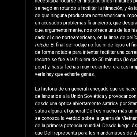
necesitaba rodarse en instalaciones militares pe
se negó en rotundo a facilitar la filmación, y é
de que ninguna productora norteamericana import
en acusados problemas financieros, que desgraci
que, argumentalmente, nos ofrece una de las hi
dado el cine norteamericano, en la línea de pel
miedo
. El final del rodaje no fue ni de lejos el 
de forma notable para intentar facilitar una carr
recorte se fue a la friolera de 50 minutos (lo que
peor) y, hasta fechas muy recientes, era casi im
verla hay que echarle ganas.
La historia de un general renegado que se hace 
de lanzarlos a la Unión Soviética y provocar con 
desde una óptica abiertamente satírica, por Sta
sátira alguna: el general Dell es mucho más un 
se conozca la verdad sobre la guerra de Vietna
de la primera potencia mundial. Desde luego, é
que Dell representa para los mandamases de W