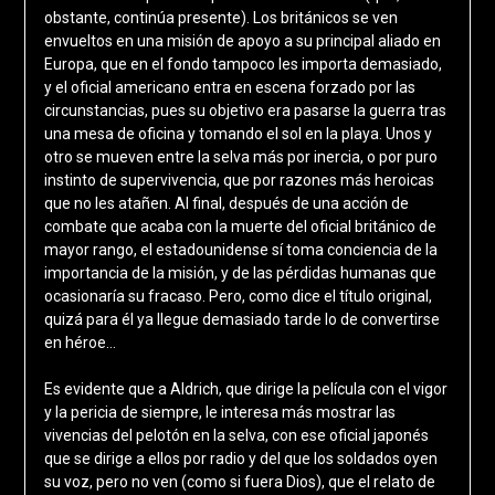
obstante, continúa presente). Los británicos se ven
envueltos en una misión de apoyo a su principal aliado en
Europa, que en el fondo tampoco les importa demasiado,
y el oficial americano entra en escena forzado por las
circunstancias, pues su objetivo era pasarse la guerra tras
una mesa de oficina y tomando el sol en la playa. Unos y
otro se mueven entre la selva más por inercia, o por puro
instinto de supervivencia, que por razones más heroicas
que no les atañen. Al final, después de una acción de
combate que acaba con la muerte del oficial británico de
mayor rango, el estadounidense sí toma conciencia de la
importancia de la misión, y de las pérdidas humanas que
ocasionaría su fracaso. Pero, como dice el título original,
quizá para él ya llegue demasiado tarde lo de convertirse
en héroe…
Es evidente que a Aldrich, que dirige la película con el vigor
y la pericia de siempre, le interesa más mostrar las
vivencias del pelotón en la selva, con ese oficial japonés
que se dirige a ellos por radio y del que los soldados oyen
su voz, pero no ven (como si fuera Dios), que el relato de