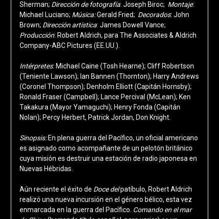
Sherman;
Dirección de fotografía
: Joseph Biroc;
Montaje
:
Michael Luciano;
Música:
Gerald Fried;
Decorados
: John
Brown;
Dirección artística
: James Dowell Vance;
Producción
: Robert Aldrich, para The Associates & Aldrich
Company-ABC Pictures (EE.UU.).
Intérpretes
: Michael Caine (Tosh Hearne); Cliff Robertson
(Teniente Lawson); Ian Bannen (Thornton); Harry Andrews
(Coronel Thompson); Denholm Elliott (Capitán Hornsby);
Ronald Fraser (Campbell); Lance Percival (McLean); Ken
Takakura (Mayor Yamaguchi); Henry Fonda (Capitán
Nolan); Percy Herbert, Patrick Jordan, Don Knight.
Sinopsis:
En plena guerra del Pacífico, un oficial americano
es asignado como acompañante de un pelotón británico
cuya misión es destruir una estación de radio japonesa en
Nuevas Hébridas.
Aún reciente el éxito de
Doce del
patíbulo, Robert Aldrich
realizó una nueva incursión en el género bélico, esta vez
enmarcada en la guerra del Pacífico.
Comando en el mar