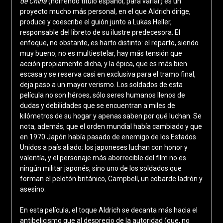
de China
(horrendo título español, para variar) es un
proyecto mucho más personal, en el que Aldrich dirige,
produce y coescribe el guión junto a Lukas Heller,
responsable del libreto de su ilustre predecesora. El
enfoque, no obstante, es harto distinto: el reparto, siendo
muy bueno, no es multiestelar, hay más tensión que
acción propiamente dicha, y la épica, que es más bien
escasa y se reserva casi en exclusiva para el tramo final,
deja paso a un mayor verismo. Los soldados de esta
película no son héroes, sólo seres humanos llenos de
dudas y debilidades que se encuentran a miles de
kilómetros de su hogar y apenas saben por qué luchan. Se
nota, además, que el orden mundial había cambiado y que
en 1970 Japón había pasado de enemigo de los Estados
Unidos a país aliado: los japoneses luchan con honor y
valentía, y el personaje más aborrecible del film no es
ningún militar japonés, sino uno de los soldados que
forman el pelotón británico, Campbell, un cobarde ladrón y
asesino.
En esta película, el toque Aldrich se decanta más hacia el
antibelicismo que al desprecio de la autoridad (que, no