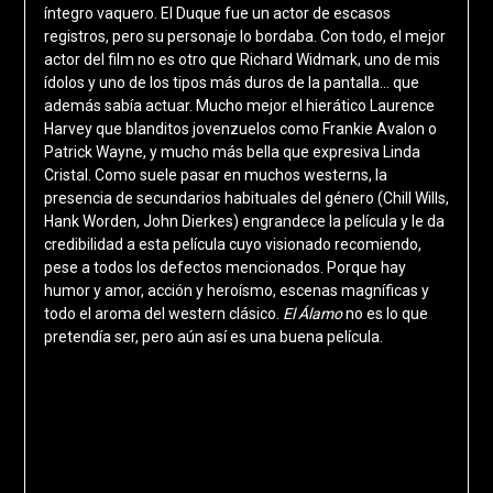
íntegro vaquero. El Duque fue un actor de escasos
registros, pero su personaje lo bordaba. Con todo, el mejor
actor del film no es otro que Richard Widmark, uno de mis
ídolos y uno de los tipos más duros de la pantalla… que
además sabía actuar. Mucho mejor el hierático Laurence
Harvey que blanditos jovenzuelos como Frankie Avalon o
Patrick Wayne, y mucho más bella que expresiva Linda
Cristal. Como suele pasar en muchos westerns, la
presencia de secundarios habituales del género (Chill Wills,
Hank Worden, John Dierkes) engrandece la película y le da
credibilidad a esta película cuyo visionado recomiendo,
pese a todos los defectos mencionados. Porque hay
humor y amor, acción y heroísmo, escenas magníficas y
todo el aroma del western clásico.
El Álamo
no es lo que
pretendía ser, pero aún así es una buena película.