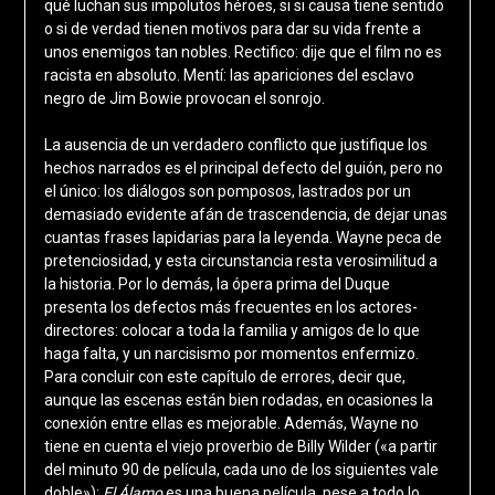
qué luchan sus impolutos héroes, si si causa tiene sentido
o si de verdad tienen motivos para dar su vida frente a
unos enemigos tan nobles. Rectifico: dije que el film no es
racista en absoluto. Mentí: las apariciones del esclavo
negro de Jim Bowie provocan el sonrojo.
La ausencia de un verdadero conflicto que justifique los
hechos narrados es el principal defecto del guión, pero no
el único: los diálogos son pomposos, lastrados por un
demasiado evidente afán de trascendencia, de dejar unas
cuantas frases lapidarias para la leyenda. Wayne peca de
pretenciosidad, y esta circunstancia resta verosimilitud a
la historia. Por lo demás, la ópera prima del Duque
presenta los defectos más frecuentes en los actores-
directores: colocar a toda la familia y amigos de lo que
haga falta, y un narcisismo por momentos enfermizo.
Para concluir con este capítulo de errores, decir que,
aunque las escenas están bien rodadas, en ocasiones la
conexión entre ellas es mejorable. Además, Wayne no
tiene en cuenta el viejo proverbio de Billy Wilder («a partir
del minuto 90 de película, cada uno de los siguientes vale
doble»):
El Álamo
es una buena película, pese a todo lo