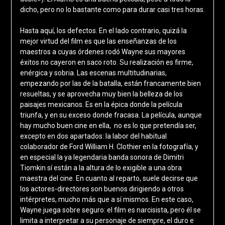
dicho, pero no lo bastante como para durar casi tres horas.
Hasta aquí, los defectos. En el lado contrario, quizá la
mejor virtud del film es que las enseñanzas de los
maestros a cuyas órdenes rodó Wayne sus mayores
éxitos no cayeron en saco roto. Su realización es firme,
enérgica y sobria. Las escenas multitudinarias,
empezando por las de la batalla, están francamente bien
resueltas, y se aprovecha muy bien la belleza de los
paisajes mexicanos. Es en la épica donde la película
triunfa, y en su exceso donde fracasa. La película, aunque
hay mucho buen cine en ella, no es lo que pretendía ser,
excepto en dos apartados: la labor del habitual
colaborador de Ford William H. Clothier en la fotografía, y
en especial la ya legendaria banda sonora de Dimitri
Tiomkin sí están a la altura de lo exigible a una obra
maestra del cine. En cuanto al reparto, suele decirse que
los actores-directores son buenos dirigiendo a otros
intérpretes, mucho más que a sí mismos. En este caso,
Wayne juega sobre seguro: el film es narcisista, pero él se
limita a interpretar a su personaje de siempre, el duro e