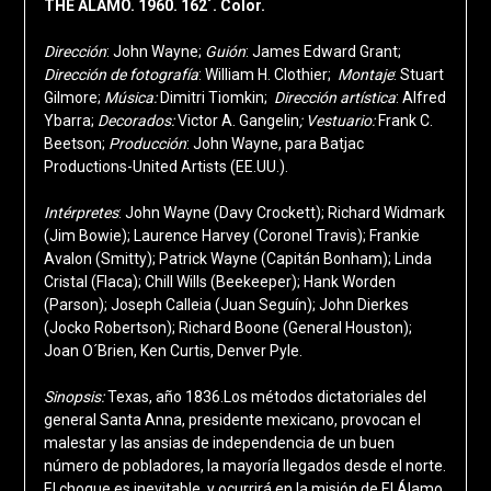
THE ALAMO. 1960. 162´. Color.
Dirección
: John Wayne;
Guión
: James Edward Grant;
Dirección de fotografía
: William H. Clothier;
Montaje
: Stuart
Gilmore;
Música:
Dimitri Tiomkin;
Dirección artística
: Alfred
Ybarra;
Decorados:
Victor A. Gangelin
;
Vestuario:
Frank C.
Beetson;
Producción
: John Wayne, para Batjac
Productions-United Artists (EE.UU.).
Intérpretes
: John Wayne (Davy Crockett); Richard Widmark
(Jim Bowie); Laurence Harvey (Coronel Travis); Frankie
Avalon (Smitty); Patrick Wayne (Capitán Bonham); Linda
Cristal (Flaca); Chill Wills (Beekeeper); Hank Worden
(Parson); Joseph Calleia (Juan Seguín); John Dierkes
(Jocko Robertson); Richard Boone (General Houston);
Joan O´Brien, Ken Curtis, Denver Pyle.
Sinopsis:
Texas, año 1836.Los métodos dictatoriales del
general Santa Anna, presidente mexicano, provocan el
malestar y las ansias de independencia de un buen
número de pobladores, la mayoría llegados desde el norte.
El choque es inevitable, y ocurrirá en la misión de El Álamo,