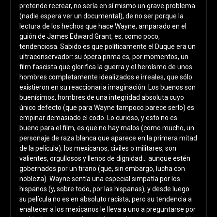
pretende recrear, no sería en sí mismo un grave problema
(nadie espera ver un documental), de no ser porque la
lectura de los hechos que hace Wayne, amparado en el
guión de James Edward Grant, es, como poco,
tendenciosa. Sabido es que políticamente el Duque era un
ultraconservador: su ópera prima es, por momentos, un
film fascista que glorifica la guerra y el heroísmo de unos
hombres completamente idealizados e irreales, que sólo
existieron en su reaccionaria imaginación. Los buenos son
buenísimos, hombres de una integridad absoluta cuyo
único defecto (que para Wayne tampoco parece serlo) es
empinar demasiado el codo. Lo curioso, y esto no es
bueno para el film, es que no hay malos (como mucho, un
personaje de raza blanca que aparece en la primera mitad
de la película): los mexicanos, civiles o militares, son
valientes, orgullosos y llenos de dignidad… aunque estén
gobernados por un tirano (que, sin embargo, lucha con
nobleza). Wayne sentía una especial simpatía por los
hispanos (y, sobre todo, por las hispanas), y desde luego
su película no es en absoluto racista, pero su tendencia a
enaltecer a los mexicanos le lleva a uno a preguntarse por