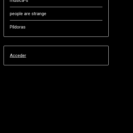
música-s
people are strange
Píldoras
Acceder