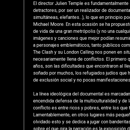
El director Julien Temple es fundamentalmente
detractores, por ser un realizador de documenta
simultáneas, elefantes…), lo que en principio po
Michael Moore. En esta ocasión se ha propuesto
de vida de una gran metrópolis (y no una cualquie
imágenes y canciones que mejor podían resumir 
a personajes emblemáticos, tanto públicos como
The Clash y su London Calling nos ponen en situa
necesariamente llena de conflictos. El primero q
años, son las dificultades que encontraron al lle
soñado por muchos, los refugiados judíos que h
de exclusión social y no pocas manifestacione
La línea ideológica del documental es marcadam
encendida defensa de la multiculturalidad y de l
conflicto es entre ricos y pobres, entre los que 
Lamentablemente, en otros lugares más peque
olvidado esto y se dedica a jugar con banderitas
sobre el que gira la narración es la exposición 