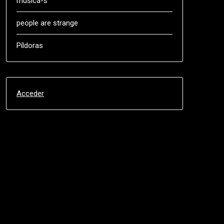
música-s
people are strange
Píldoras
Acceder