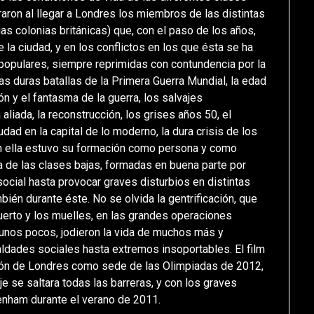
raron al llegar a Londres los miembros de las distintas
s colonias británicas) que, con el paso de los años,
e la ciudad, y en los conflictos en los que ésta se ha
y populares, siempre reprimidas con contundencia por la
las duras batallas de la Primera Guerra Mundial, la edad
ón y el fantasma de la guerra, los salvajes
aliada, la reconstrucción, los grises años 50, el
dad en la capital de lo moderno, la dura crisis de los
n ella estuvo su formación como persona y como
a de las clases bajas, formadas en buena parte por
 social hasta provocar graves disturbios en distintas
bién durante éste. No se olvida la gentrificación, que
 puerto y los muelles, en las grandes operaciones
 unos pocos, jodieron la vida de muchos más y
ldades sociales hasta extremos insoportables. El film
ción de Londres como sede de las Olimpiadas de 2012,
je se saltara todas las barreras, y con los graves
tenham durante el verano de 2011.