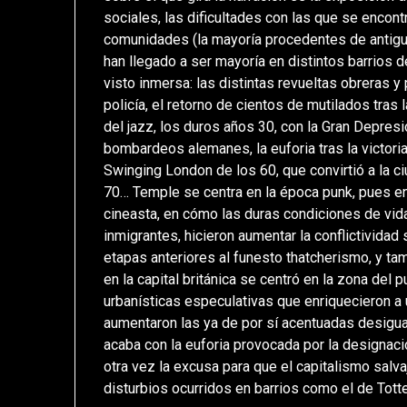
sociales, las dificultades con las que se encont
comunidades (la mayoría procedentes de antigua
han llegado a ser mayoría en distintos barrios d
visto inmersa: las distintas revueltas obreras 
policía, el retorno de cientos de mutilados tras 
del jazz, los duros años 30, con la Gran Depresi
bombardeos alemanes, la euforia tras la victoria 
Swinging London de los 60, que convirtió a la ciu
70… Temple se centra en la época punk, pues e
cineasta, en cómo las duras condiciones de vid
inmigrantes, hicieron aumentar la conflictividad
etapas anteriores al funesto thatcherismo, y tam
en la capital británica se centró en la zona del
urbanísticas especulativas que enriquecieron a
aumentaron las ya de por sí acentuadas desigua
acaba con la euforia provocada por la designa
otra vez la excusa para que el capitalismo salva
disturbios ocurridos en barrios como el de Tot