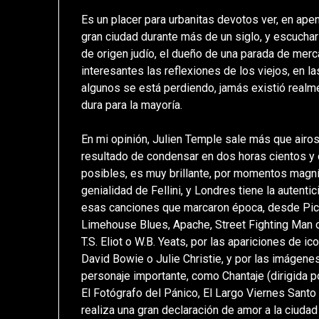
Es un placer para urbanitas devotos ver, en ape
gran ciudad durante más de un siglo, y escuch
de origen judío, el dueño de una parada de mer
interesantes las reflexiones de los viejos, en 
algunos se está perdiendo, jamás existió realme
dura para la mayoría.
En mi opinión, Julien Temple sale más que airo
resultado de condensar en dos horas cientos y 
posibles, es muy brillante, por momentos magníf
genialidad de Fellini, y Londres tiene la autent
esas canciones que marcaron época, desde Picca
Limehouse Blues, Apache, Street Fighting Man 
T.S. Eliot o W.B. Yeats, por las apariciones de
David Bowie o Julie Christie, y por las imágene
personaje importante, como Chantaje (dirigida p
El Fotógrafo del Pánico, El Largo Viernes Santo 
realiza una gran declaración de amor a la ciudad