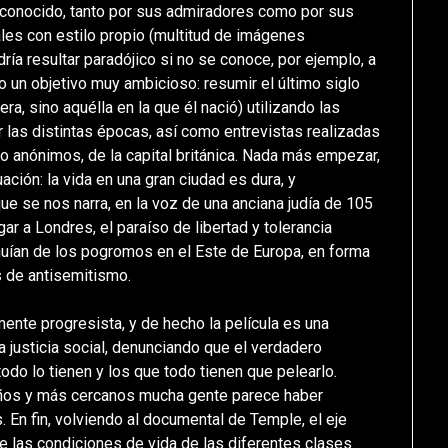
 conocido, tanto por sus admiradores como por sus
les con estilo propio (multitud de imágenes
dría resultar paradójico si no se conoce, por ejemplo, a
 un objetivo muy ambicioso: resumir el último siglo
ra, sino aquélla en la que él nació) utilizando las
las distintas épocas, así como entrevistas realizadas
 anónimos, de la capital británica. Nada más empezar,
ción: la vida en una gran ciudad es dura, y
ue se nos narra, en la voz de una anciana judía de 105
gar a Londres, el paraíso de libertad y tolerancia
uían de los pogromos en el Este de Europa, en forma
s de antisemitismo.
ente progresista, y de hecho la película es una
a justicia social, denunciando que el verdadero
todo lo tienen y los que todo tienen que pelearlo.
ños y más cercanos mucha gente parece haber
. En fin, volviendo al documental de Temple, el eje
de las condiciones de vida de las diferentes clases