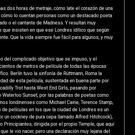
nas dos horas de metraje, cómo late el corazón de una
ar cómo lo cuentan personas como un destacado poeta
cado o el cantante de Madness. Y resultan muy
las que insisten en que ese Londres idílico que según
nte. Que la vida siempre fue fácil para algunos, y muy
so del complicado objetivo que se impuso, y el
cientos de metros de película de todas las épocas
ico. Berlín tuvo la sinfonía de Rüttmann, Roma la
icidad de esta película, sustentada en buena parte por
dilly Trot hasta West End Girls, pasando por
o Waterloo Sunset, por las palabras de poetas como
 iconos londinenses como Michael Caine, Terence Stamp,
s de películas en los que la ciudad de Londres es un
or un cockney de pura cepa llamado Alfred Hitchcock),
o Principiantes, dirigida por el propio Temple, que aquí
 que le vio nacer, pero una declaración muy lejana del