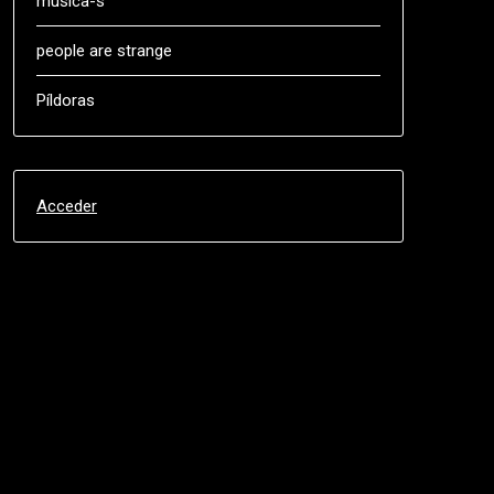
música-s
people are strange
Píldoras
Acceder