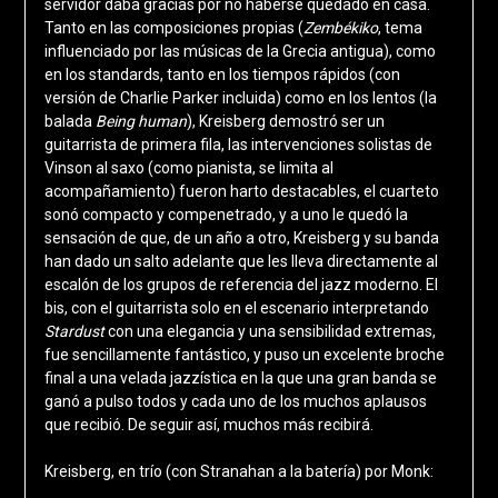
servidor daba gracias por no haberse quedado en casa.
Tanto en las composiciones propias (
Zembékiko
, tema
influenciado por las músicas de la Grecia antigua), como
en los standards, tanto en los tiempos rápidos (con
versión de Charlie Parker incluida) como en los lentos (la
balada
Being human
), Kreisberg demostró ser un
guitarrista de primera fila, las intervenciones solistas de
Vinson al saxo (como pianista, se limita al
acompañamiento) fueron harto destacables, el cuarteto
sonó compacto y compenetrado, y a uno le quedó la
sensación de que, de un año a otro, Kreisberg y su banda
han dado un salto adelante que les lleva directamente al
escalón de los grupos de referencia del jazz moderno. El
bis, con el guitarrista solo en el escenario interpretando
Stardust
con una elegancia y una sensibilidad extremas,
fue sencillamente fantástico, y puso un excelente broche
final a una velada jazzística en la que una gran banda se
ganó a pulso todos y cada uno de los muchos aplausos
que recibió. De seguir así, muchos más recibirá.
Kreisberg, en trío (con Stranahan a la batería) por Monk: