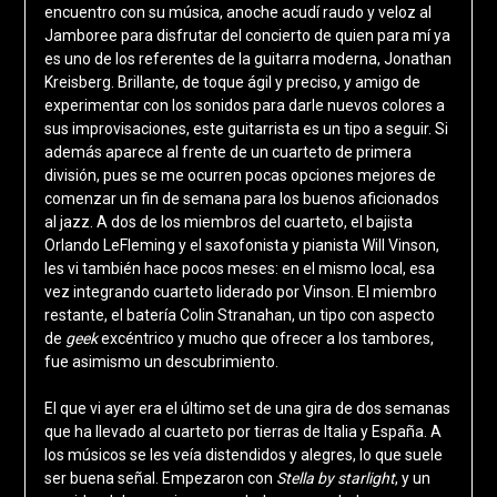
encuentro con su música, anoche acudí raudo y veloz al
Jamboree para disfrutar del concierto de quien para mí ya
es uno de los referentes de la guitarra moderna, Jonathan
Kreisberg. Brillante, de toque ágil y preciso, y amigo de
experimentar con los sonidos para darle nuevos colores a
sus improvisaciones, este guitarrista es un tipo a seguir. Si
además aparece al frente de un cuarteto de primera
división, pues se me ocurren pocas opciones mejores de
comenzar un fin de semana para los buenos aficionados
al jazz. A dos de los miembros del cuarteto, el bajista
Orlando LeFleming y el saxofonista y pianista Will Vinson,
les vi también hace pocos meses: en el mismo local, esa
vez integrando cuarteto liderado por Vinson. El miembro
restante, el batería Colin Stranahan, un tipo con aspecto
de
geek
excéntrico y mucho que ofrecer a los tambores,
fue asimismo un descubrimiento.
El que vi ayer era el último set de una gira de dos semanas
que ha llevado al cuarteto por tierras de Italia y España. A
los músicos se les veía distendidos y alegres, lo que suele
ser buena señal. Empezaron con
Stella by starlight
, y un