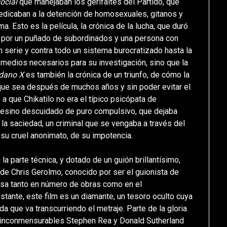
social
que manejaban los gerifaltes del Partido, que
edicaban a la detención de homosexuales, gitanos y
Esto es la película, la crónica de la lucha, que duró
 por un puñado de subordinados y una persona con
n serie y contra todo un sistema burocratizado hasta la
 medios necesarios para su investigación, sino que la
dano X
es también la crónica de un triunfo, de cómo la
que sea después de muchos años y sin poder evitar el
 que Chikatilo no era el típico psicópata de
 asesino descuidado de puro compulsivo, que dejaba
la saciedad, un criminal que se vengaba a través del
 su cruel anonimato, de su impotencia.
la parte técnica, y dotado de un guión brillantísimo,
de Chris Gerolmo, conocido por ser el guionista de
casa tanto en número de obras como en el
tante, este film es un diamante, un tesoro oculto cuya
a que va transcurriendo el metraje. Parte de la gloria
s inconmensurables Stephen Rea y Donald Sutherland