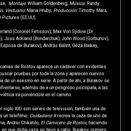
isse;
Montaje
: William Goldenberg;
Música:
Randy
ri;
Vestuario
: Maria Hruby;
Producción
: Timothy Marx,
 Pictures (EE.UU).
erland (Coronel Fetissov); Max Von Sydow (Dr.
lo); Joss Ackland (Bondarchuk); John Wood (Gorbunov);
Esposa de Burakov); András Bálint, Géza Balkay,
rcanías de Rostov aparece un cadáver con evidentes
 buscar pruebas por toda la zona y aparecen nuevos
a de un asesino en serie. A partir de ahí, a Burakov se
enfrentarse, además de a un peligroso psicópata, a las
oviética irá poniéndole en el camino.
l siglo XXI son series de television, también una de
s un telefilme.
Ciudadano X
recrea la caza de uno de
ia, Andrei Chikatilo,
El Carnicero de Rostov,
haciendo
 en que dicha caza se llevó a cabo. Burakov, primero