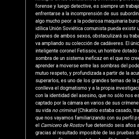
forense y luego detective, es siempre un trabaj
enfrentarse a la incomprensión de sus subordin
algo mucho peor: a la poderosa maquinaria buroc
idílica Unión Soviética comunista pueda existir
jóvenes de ambos sexos, obstaculizará su trab
va ampliando su colección de cadáveres. El úni
inteligente coronel Fetissov, un hombre dotado 
sombra de un sistema ineficaz en el que no cree
aprender a moverse entre las sombras del pode
mutuo respeto, y profundizada a partir de la ac
superarlos, es uno de los grandes temas de la p
conlleva el dogmatismo y a la propia investigac
con la identidad del asesino, que no sólo nos e
captado por la cámara en varios de sus crímene
su vida
no criminal
(Chikatilo estaba casado, t
que nos vayamos familiarizando con su perfil psi
el
Carnicero de Rostov
fue detenido seis años a
gracias al resultado imposible de las pruebas d