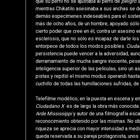
que su perfil no se ajustaba al perfil de
peligro 
mientras Chikatilo asesinaba a sus anchas se d
demás especímenes indeseables para el sistema. 
más de ocho años, de un hombre, apoyado sólo
cierto poder que cree en él, contra un asesino e
esclerosis, que no sólo es incapaz de darle los
entorpece de todos los modos posibles.
Ciuda
persistencia puede vencer a la adversidad, aun
derramamiento de mucha sangre inocente, pese a
inteligencia superior de las películas, sino un
pistas y repitió el mismo modus operandi hasta 
cuchillo de todas las humillaciones sufridas, de
Telefilme modélico, en la puesta en escena y en 
Ciudadano X
es de largo la obra más conocida 
Arde Mississippi
y autor de una filmografía es
reconocimiento obtenido por las mismas. No obs
riqueza se aprecia con mayor intensidad a medid
queda reservada a su pareja protagonista, uno