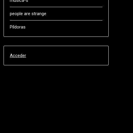
música-s
people are strange
Píldoras
Acceder