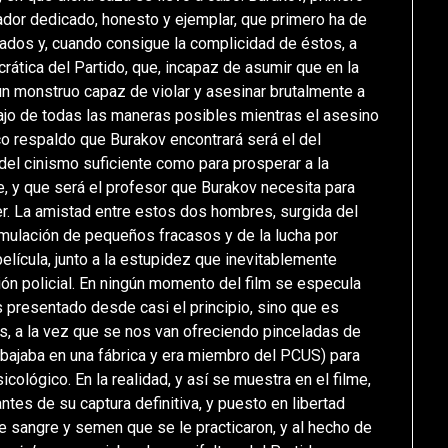
ador dedicado, honesto y ejemplar, que primero ha de
ados y, cuando consigue la complicidad de éstos, a
rática del Partido, que, incapaz de asumir que en la
 un monstruo capaz de violar y asesinar brutalmente a
ajo de todas las maneras posibles mientras el asesino
co respaldo que Burakov encontrará será el del
del cinismo suficiente como para prosperar a la
, y que será el profesor que Burakov necesita para
r. La amistad entre estos dos hombres, surgida del
umulación de pequeños fracasos y de la lucha por
elícula, junto a la estupidez que inevitablemente
ión policial. En ningún momento del film se especula
s presentado desde casi el principio, sino que es
s, a la vez que se nos van ofreciendo pinceladas de
rabajaba en una fábrica y era miembro del PCUS) para
cológico. En la realidad, y así se muestra en el filme,
ntes de su captura definitiva, y puesto en libertad
e sangre y semen que se le practicaron, y al hecho de