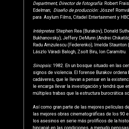
Department
;
Director de fotografía
: Robert Fra
Edelman;
Diseño de producción
:
Jószef Romvá
para Asylum Films, Citadel Entertainment y HBO
Intérpretes
: Stephen Rea (Burakov); Donald Suth
Bukhanovsky
); Jeffery DeMunn (Andrei Chikati
Radu Amzulescu (Federenko); Imelda Staunton (
Lászlo Váradi Balogh, Zsolt Biru, Ion Caramitru.
Sinopsis:
1982. En un bosque situado en las ce
signos de violencia. El forense Burakov ordena
cadáveres, que le llevan a pensar en la existenci
le encarga llevar la investigación y tendrá que 
múltiples trabas que la estructura burocrática s
Así como gran parte de las mejores películas de
las mejores obras cinematográficas de los 90 e
los asesinos en serie más prolíficos de la histor
hincapié en las condiciones, a menudo penosas,