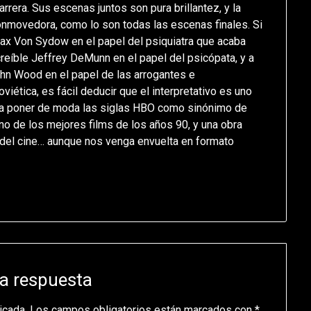
rera. Sus escenas juntos son pura brillantez, y la
conmovedora, como lo son todas las escenas finales. Si
x Von Sydow en el papel del psiquiatra que acaba
reíble Jeffrey DeMunn en el papel del psicópata, y a
hn Wood en el papel de las arrogantes e
viética, es fácil deducir que el interpretativo es uno
 a poner de moda las siglas HBO como sinónimo de
uno de los mejores films de los años 90, y una obra
del cine… aunque nos venga envuelta en formato
a respuesta
icada.
Los campos obligatorios están marcados con
*