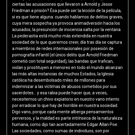
ciertas las acusaciones que llevaron a Arnold y Jesse
Friedman a prisión? Ésa puede ser la lección de la película,
si es que tiene alguna: cuando hablamos de delitos graves,
cuya mera sospecha ya provoca animadversión hacia los
acusados, la presunción de inocencia salta por la ventana.
La pederastia está mucho más extendida en nuestra
sociedad de lo que queremos creer, día tras día se captura
a miembros de redes internacionales por posesión de
pornografía infantil (el único delito que Arnold Friedman
cometió con total seguridad), las bandas que trafican,
violan y prostituyen a menores en todo el mundo alcanzan
las más altas instancias de muchos Estados, la Iglesia
católica ha desembolsado miles de millones para
indemnizar a las víctimas de abusos cometidos por sus
sacerdotes… y esa rabia puede hacer que, a veces,
necesitemos un chivo expiatorio en nuestro vano intento
por erradicar lo que hay de horrible en nuestra sociedad.
Digo vano, porque cada mente alberga pensamientos
perversos, y la maldad es parte intrínseca de la naturaleza
humana, como dijo tan acertadamente Edgar Allan Poe.
Las sociedades, como sumas de individuos, son por