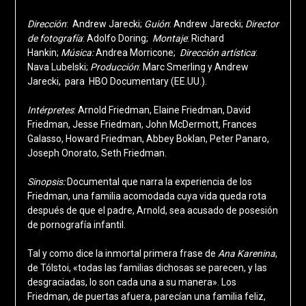
Dirección
: Andrew Jarecki;
Guión
: Andrew Jarecki
;
Director
de fotografía
: Adolfo Doring;
Montaje
: Richard
Hankin;
Música:
Andrea Morricone;
Dirección artística
:
Nava Lubelski;
Producción
: Marc Smerling y Andrew
Jarecki, para HBO Documentary (EE.UU.).
Intérpretes
: Arnold Friedman, Elaine Friedman, David
Friedman, Jesse Friedman, John McDermott, Frances
Galasso, Howard Friedman, Abbey Boklan, Peter Panaro,
Joseph Onorato, Seth Friedman.
Sinopsis:
Documental que narra la experiencia de los
Friedman, una familia acomodada cuya vida queda rota
después de que el padre, Arnold, sea acusado de posesión
de pornografía infantil.
Tal y como dice la inmortal primera frase de
Ana Karenina
,
de Tólstoi, «todas las familias dichosas se parecen, y las
desgraciadas, lo son cada una a su manera». Los
Friedman, de puertas afuera, parecían una familia feliz,