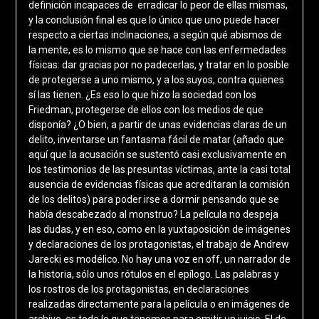
definición incapaces de erradicar lo peor de ellas mismas,
y la conclusión final es que lo único que uno puede hacer
respecto a ciertas inclinaciones, a según qué abismos de
la mente, es lo mismo que se hace con las enfermedades
físicas: dar gracias por no padecerlas, y tratar en lo posible
de protegerse a uno mismo, y a los suyos, contra quienes
sí las tienen. ¿Es eso lo que hizo la sociedad con los
Friedman, protegerse de ellos con los medios de que
disponía? ¿O bien, a partir de unas evidencias claras de un
delito, inventarse un fantasma fácil de matar (añado que
aquí que la acusación se sustentó casi exclusivamente en
los testimonios de las presuntas víctimas, ante la casi total
ausencia de evidencias físicas que acreditaran la comisión
de los delitos) para poder irse a dormir pensando que se
había descabezado al monstruo? La película no despeja
las dudas, y en eso, como en la yuxtaposición de imágenes
y declaraciones de los protagonistas, el trabajo de Andrew
Jarecki es modélico. No hay una voz en off, un narrador de
la historia, sólo unos rótulos en el epílogo. Las palabras y
los rostros de los protagonistas, en declaraciones
realizadas directamente para la película o en imágenes de
archivo, es todo lo que tenemos para emitir un juicio. El de