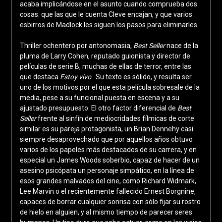
acaba implicándose en el asunto cuando comprueba dos
cosas: que las que le cuenta Cleve encajan, y que varios
esbirros de Madlock les siguen los pasos para eliminarles.
Thriller ochentero por antonomasia,
Best Seller
nace de la
pluma de Larry Cohen, reputado guionista y director de
películas de serie B, muchas de ellas de terror, entre las
que destaca
Estoy vivo
. Su texto es sólido, y resulta ser
uno de los motivos por el que esta película sobresale de la
media, pese a su funcional puesta en escena y a su
ajustado presupuesto. El otro factor diferencial de
Best
Seller
frente al sinfín de mediocridades fílmicas de corte
similar es su pareja protagonista, un Brian Dennehy casi
siempre desaprovechado que por aquellos años obtuvo
varios de los papeles más destacados de su carrera, y en
especial un James Woods soberbio, capaz de hacer de un
asesino psicópata un personaje simpático, en la línea de
esos grandes malvados del cine, como Richard Widmark,
Lee Marvin o el recientemente fallecido Ernest Borgnine,
capaces de borrar cualquier sonrisa con sólo fijar su rostro
de hielo en alguien, y al mismo tiempo de parecer seres