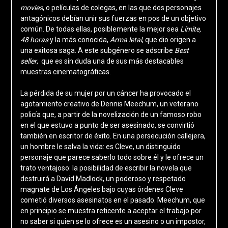
movies
, o películas de colegas, en las que dos personajes
antagónicos debían unir sus fuerzas en pos de un objetivo
común. De todas ellas, posiblemente la mejor sea
Límite,
48 horas
y la más conocida,
Arma letal
, que dio origen a
una exitosa saga. A este subgénero se adscribe
Best
seller
, que es sin duda una de sus más destacables
muestras cinematográficas.
La pérdida de su mujer por un cáncer ha provocado el
agotamiento creativo de Dennis Meechum, un veterano
policía que, a partir de la novelización de un famoso robo
en el que estuvo a punto de ser asesinado, se convirtió
también en escritor de éxito. En una persecución callejera,
un hombre le salva la vida: es Cleve, un distinguido
personaje que parece saberlo todo sobre él y le ofrece un
trato ventajoso: la posibilidad de escribir la novela que
destruirá a David Madlock, un poderoso y respetado
magnate de Los Ángeles bajo cuyas órdenes Cleve
cometió diversos asesinatos en el pasado. Meechum, que
en principio se muestra reticente a aceptar el trabajo por
no saber si quien se lo ofrece es un asesino o un impostor,