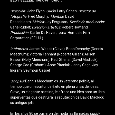
BEST SELLER. 1987.94´. Color.
Dirección
: John Flynn;
Guión
: Larry Cohen
;
Director de
fotografía
: Fred Murphy;
Montaje
: David
Rosenbloom;
Música:
Jay Ferguson;
Diseño de producción
:
Gene Rudolf;
Dirección artística
: Robert Howland;
Producción
: Carter De Haven, para Hemdale Film
Corporation (EE.UU.).
Intérpretes
: James Woods (Cleve); Brian Dennehy (Dennis
Meechum); Victoria Tennant (Roberta Gillian
); Allison
Balson (Holly Meechum); Paul Shenar (David Madlock);
George Coe (Graham); Anne Pitoniak, Jenny Gago, Jay
Ingram, Seymour Cassel.
Sinopsis:
Dennis Meechum es un veterano policía, al
tiempo que un escritor de éxito en plena crisis de ideas.
Cleve, un elegante asesino, le ofrece una idea para un libro
superventas que destruirá la reputación de David Madlock,
su antiguo jefe.
En los años 80 se pusieron de moda las llamadas
buddy