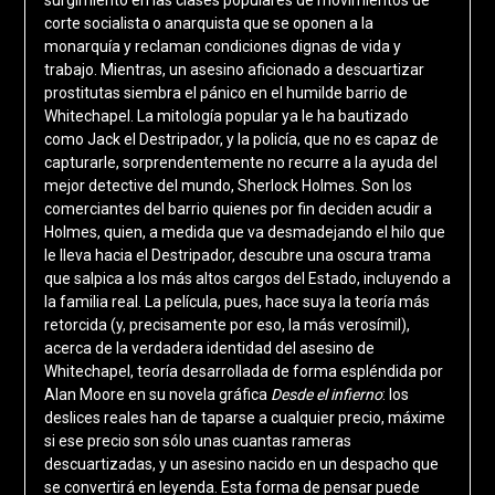
corte socialista o anarquista que se oponen a la
monarquía y reclaman condiciones dignas de vida y
trabajo. Mientras, un asesino aficionado a descuartizar
prostitutas siembra el pánico en el humilde barrio de
Whitechapel. La mitología popular ya le ha bautizado
como Jack el Destripador, y la policía, que no es capaz de
capturarle, sorprendentemente no recurre a la ayuda del
mejor detective del mundo, Sherlock Holmes. Son los
comerciantes del barrio quienes por fin deciden acudir a
Holmes, quien, a medida que va desmadejando el hilo que
le lleva hacia el Destripador, descubre una oscura trama
que salpica a los más altos cargos del Estado, incluyendo a
la familia real. La película, pues, hace suya la teoría más
retorcida (y, precisamente por eso, la más verosímil),
acerca de la verdadera identidad del asesino de
Whitechapel, teoría desarrollada de forma espléndida por
Alan Moore en su novela gráfica
Desde el infierno
: los
deslices reales han de taparse a cualquier precio, máxime
si ese precio son sólo unas cuantas rameras
descuartizadas, y un asesino nacido en un despacho que
se convertirá en leyenda. Esta forma de pensar puede