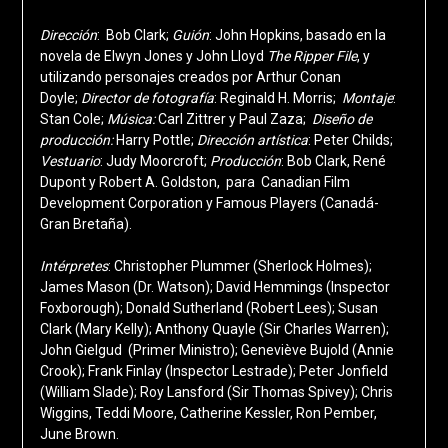
Dirección
: Bob Clark;
Guión
: John Hopkins, basado en la
novela de Elwyn Jones y John Lloyd
The Ripper File
, y
utilizando personajes creados por Arthur Conan
Doyle;
Director de fotografía
: Reginald H. Morris;
Montaje
:
Stan Cole;
Música:
Carl Zittrer y Paul Zaza;
Diseño de
producción
:
Harry Pottle;
Dirección artística
: Peter Childs;
Vestuario
: Judy Moorcroft;
Producción
: Bob Clark, René
Dupont y Robert A. Goldston, para Canadian Film
Development Corporation y Famous Players (Canadá-
Gran Bretaña).
Intérpretes
: Christopher Plummer (Sherlock Holmes);
James Mason (Dr. Watson); David Hemmings (Inspector
Foxborough
); Donald Sutherland (Robert Lees); Susan
Clark (Mary Kelly); Anthony Quayle (Sir Charles Warren);
John Gielgud (Primer Ministro); Geneviève Bujold (Annie
Crook); Frank Finlay (Inspector Lestrade); Peter Jonfield
(William Slade); Roy Lansford (Sir Thomas Spivey); Chris
Wiggins, Teddi Moore, Catherine Kessler, Ron Pember,
June Brown.