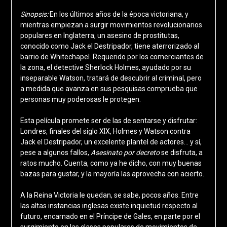
Sinopsis:
En los últimos años de la época victoriana, y
mientras empiezan a surgir movimientos revolucionarios
populares en Inglaterra, un asesino de prostitutas,
conocido como Jack el Destripador, tiene aterrorizado al
barrio de Whitechapel. Requerido por los comerciantes de
la zona, el detective Sherlock Holmes, ayudado por su
inseparable Watson, tratará de descubrir al criminal, pero
a medida que avanza en sus pesquisas comprueba que
personas muy poderosas le protegen.
Esta película promete ser de las de sentarse y disfrutar:
Londres, finales del siglo XIX, Holmes y Watson contra
Jack el Destripador, un excelente plantel de actores… y sí,
pese a algunos fallos,
Asesinato por decreto
se disfruta, a
ratos mucho. Cuenta, como ya he dicho, con muy buenas
bazas para gustar, y la mayoría las aprovecha con acierto.
A la Reina Victoria le quedan, se sabe, pocos años. Entre
las altas instancias inglesas existe inquietud respecto al
futuro, encarnado en el Príncipe de Gales, en parte por el
surgimiento en las clases populares de movimientos de