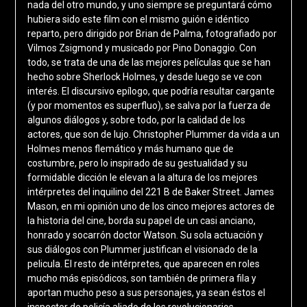
nada del otro mundo, y uno siempre se preguntará cómo
hubiera sido este film con el mismo guión e idéntico
reparto, pero dirigido por Brian de Palma, fotografiado por
Vilmos Zsigmond y musicado por Pino Donaggio. Con
todo, se trata de una de las mejores películas que se han
hecho sobre Sherlock Holmes, y desde luego se ve con
interés. El discursivo epílogo, que podría resultar cargante
(y por momentos es superfluo), se salva por la fuerza de
algunos diálogos y, sobre todo, por la calidad de los
actores, que son de lujo. Christopher Plummer da vida a un
Holmes menos flemático y más humano que de
costumbre, pero lo inspirado de su gestualidad y su
formidable dicción le elevan a la altura de los mejores
intérpretes del inquilino del 221 B de Baker Street. James
Mason, en mi opinión uno de los cinco mejores actores de
la historia del cine, borda su papel de un casi anciano,
honrado y socarrón doctor Watson. Su sola actuación y
sus diálogos con Plummer justifican el visionado de la
pelicula. El resto de intérpretes, que aparecen en roles
mucho más episódicos, son también de primera fila y
aportan mucho peso a sus personajes, ya sean éstos el
inspector de policía aliado de los revolucionarios