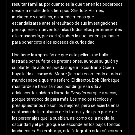
resultar familiar, por cuanto es la que tienen los poderosos
desde la noche de los tiempos. Sherlock Holmes,
inteligente y apolítico, no puede menos que
escandalizarse ante el resultado de sus investigaciones,
pero quienes mueven los hilos (todos ellos pertenecientes
a la masonería, por cierto) saben lo que tienen que hacer
para poner coto a los excesos de curiosidad.
Uno tiene la impresión de que esta película se halla
lastrada por su falta de pretensiones, aunque su guión y
su plantel de actores pueda sugerir lo contrario. Quien
haya leído el comic de Moore (lo cual recomiendo a todo el
mundo) sabe a qué me refiero. El director, Bob Clark (que
más tarde se haría famoso por dirigir esa oda al
adolescente salidorro llamada
Porky´s
) cumple a secas,
porque tampoco da para más. Los medios técnicos y
presupuestarios no son los mejores, pero se acierta en la
captación de lo malsano de la trama, y de gran parte de
los personajes que la pueblan, así como de la niebla, la
oscuridad y el peligro que se esconde en los bajos fondos
londinenses. Sin embargo, ni la fotografía ni la música son