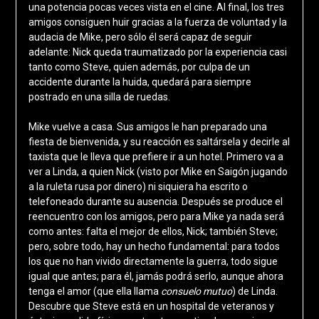
una potencia pocas veces vista en el cine. Al final, los tres
amigos consiguen huir gracias a la fuerza de voluntad y la
audacia de Mike, pero sólo él será capaz de seguir
adelante: Nick queda traumatizado por la experiencia casi
tanto como Steve, quien además, por culpa de un
accidente durante la huida, quedará para siempre
postrado en una silla de ruedas.
Mike vuelve a casa. Sus amigos le han preparado una
fiesta de bienvenida, y su reacción es saltársela y decirle al
taxista que le lleva que prefiere ir a un hotel. Primero va a
ver a Linda, a quien Nick (visto por Mike en Saigón jugando
a la ruleta rusa por dinero) ni siquiera ha escrito o
telefoneado durante su ausencia. Después se produce el
reencuentro con los amigos, pero para Mike ya nada será
como antes: falta el mejor de ellos, Nick; también Steve;
pero, sobre todo, hay un hecho fundamental: para todos
los que no han vivido directamente la guerra, todo sigue
igual que antes; para él, jamás podrá serlo, aunque ahora
tenga el amor (que ella llama
consuelo mutuo
) de Linda.
Descubre que Steve está en un hospital de veteranos y