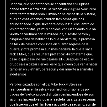
Coppola, que por entonces se encontraba en Filipinas
dando forma a otra película mítica:
Apocalypse Now
. Pero
entre tanto virtuosismo, Cimino no se olvida de la historia,
pues en esas escenas ocurren tres cosas que nos
anuncian todo lo que sucederá después: el encuentro de
los protagonistas, ya muy bebidos, con un soldado que ha
vuelto de Vietnam con la mirada ida, el rostro pétreo y
ninguna gana de hablar de lo que ha visto allí; la promesa
de Nick de casarse con Linda en cuanto regrese de la
guerra, y otra promesa aún más decisiva: la que le saca
Nick a Mike, pues resultará profética: «Prométeme que,
pase lo que pase, no me dejarás allí». Después de eso, el
grupo sale a cazar ciervos: es lo que creen que van a hacer
también en Vietnam, perseguir y dar muerte a animales
indefensos.
Pero los cazados son ellos: Mike, Nick y Steve se
reencuentran en la selva y son hechos prisioneros por
tropas del Vietcong que disfrutan deshaciéndose de sus
víctimas haciéndoles jugar a la ruleta rusa. Estas escenas,
que hicieron que el film fuera acusado de racismo, son de