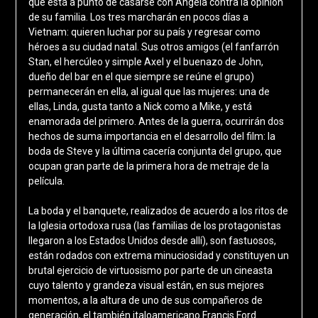
que está a punto de casarse con Angela contra la opinión
de su familia. Los tres marcharán en pocos días a
Vietnam: quieren luchar por su país y regresar como
héroes a su ciudad natal. Sus otros amigos (el fanfarrón
Stan, el hercúleo y simple Axel y el buenazo de John,
dueño del bar en el que siempre se reúne el grupo)
permanecerán en ella, al igual que las mujeres: una de
ellas, Linda, gusta tanto a Nick como a Mike, y está
enamorada del primero. Antes de la guerra, ocurrirán dos
hechos de suma importancia en el desarrollo del film: la
boda de Steve y la última cacería conjunta del grupo, que
ocupan gran parte de la primera hora de metraje de la
película.
La boda y el banquete, realizados de acuerdo a los ritos de
la Iglesia ortodoxa rusa (las familias de los protagonistas
llegaron a los Estados Unidos desde allí), son fastuosos,
están rodados con extrema minuciosidad y constituyen un
brutal ejercicio de virtuosismo por parte de un cineasta
cuyo talento y grandeza visual están, en sus mejores
momentos, a la altura de uno de sus compañeros de
generación, el también italoamericano Francis Ford