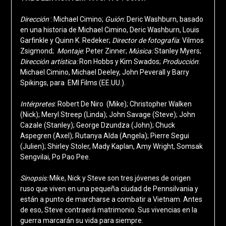
Dirección
: Michael Cimino;
Guión
: Deric Washburn, basado
en una historia de Michael Cimino, Deric Washburn, Louis
Garfinkle y Quinn K. Redeker
;
Director de fotografía
: Vilmos
Zsigmond;
Montaje
: Peter Zinner;
Música:
Stanley Myers;
D
irección artística:
Ron Hobbs y Kim Swados;
Producción
:
Michael Cimino, Michael Deeley, John Peverall y Barry
Spikings, para EMI Films (EE.UU.).
Intérpretes
: Robert De Niro (Mike); Christopher Walken
(Nick); Meryl Streep (Linda
); John Savage (Steve); John
Cazale (Stanley
); George Dzundza (John); Chuck
Aspegren (Axel); Rutanya Alda (Angela); Pierre Segui
(Julien); Shirley Stoler, Mady Kaplan, Amy Wright, Somsak
Sengvilai, Po Pao Pee.
Sinopsis:
Mike, Nick y Steve son tres jóvenes de origen
ruso que viven en una pequeña ciudad de Pennsilvania y
están a punto de marcharse a combatir a Vietnam. Antes
de eso, Steve contraerá matrimonio. Sus vivencias en la
guerra marcarán su vida para siempre.