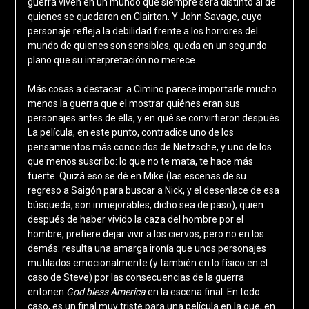
guerra viven en un mundo que siempre será distinto al de
quienes se quedaron en Clairton. Y John Savage, cuyo
personaje refleja la debilidad frente a los horrores del
mundo de quienes son sensibles, queda en un segundo
plano que su interpretación no merece.
Más cosas a destacar: a Cimino parece importarle mucho
menos la guerra que el mostrar quiénes eran sus
personajes antes de ella, y en qué se convirtieron después.
La película, en este punto, contradice uno de los
pensamientos más conocidos de Nietzsche, y uno de los
que menos suscribo: lo que no te mata, te hace más
fuerte. Quizá eso se dé en Mike (las escenas de su
regreso a Saigón para buscar a Nick, y el desenlace de esa
búsqueda, son inmejorables, dicho sea de paso), quien
después de haber vivido la caza del hombre por el
hombre, prefiere dejar vivir a los ciervos, pero no en los
demás: resulta una amarga ironía que unos personajes
mutilados emocionalmente (y también en lo físico en el
caso de Steve) por las consecuencias de la guerra
entonen
God bless America
en la escena final. En todo
caso, es un final muy triste para una película en la que, en