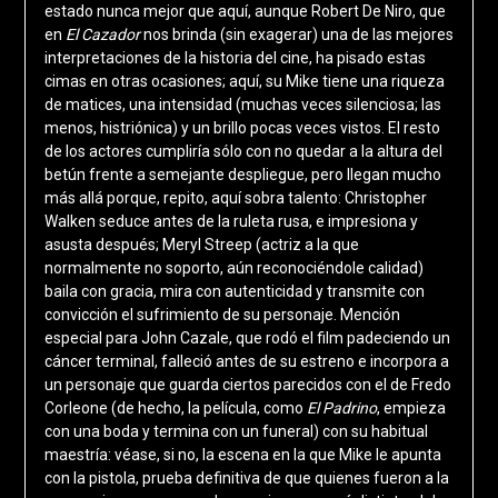
estado nunca mejor que aquí, aunque Robert De Niro, que
en
El Cazador
nos brinda (sin exagerar) una de las mejores
interpretaciones de la historia del cine, ha pisado estas
cimas en otras ocasiones; aquí, su Mike tiene una riqueza
de matices, una intensidad (muchas veces silenciosa; las
menos, histriónica) y un brillo pocas veces vistos. El resto
de los actores cumpliría sólo con no quedar a la altura del
betún frente a semejante despliegue, pero llegan mucho
más allá porque, repito, aquí sobra talento: Christopher
Walken seduce antes de la ruleta rusa, e impresiona y
asusta después; Meryl Streep (actriz a la que
normalmente no soporto, aún reconociéndole calidad)
baila con gracia, mira con autenticidad y transmite con
convicción el sufrimiento de su personaje. Mención
especial para John Cazale, que rodó el film padeciendo un
cáncer terminal, falleció antes de su estreno e incorpora a
un personaje que guarda ciertos parecidos con el de Fredo
Corleone (de hecho, la película, como
El Padrino
, empieza
con una boda y termina con un funeral) con su habitual
maestría: véase, si no, la escena en la que Mike le apunta
con la pistola, prueba definitiva de que quienes fueron a la