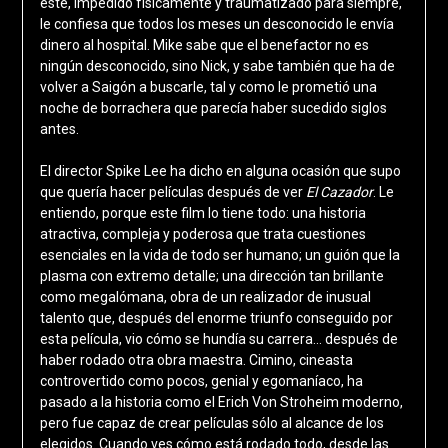
éste, impedido físicamente y traumatizado para siempre,
le confiesa que todos los meses un desconocido le envía
dinero al hospital. Mike sabe que el benefactor no es
ningún desconocido, sino Nick, y sabe también que ha de
volver a Saigón a buscarle, tal y como le prometió una
noche de borrachera que parecía haber sucedido siglos
antes.
El director Spike Lee ha dicho en alguna ocasión que supo
que quería hacer películas después de ver
El Cazador
. Le
entiendo, porque este film lo tiene todo: una historia
atractiva, compleja y poderosa que trata cuestiones
esenciales en la vida de todo ser humano; un guión que la
plasma con extremo detalle; una dirección tan brillante
como megalómana, obra de un realizador de inusual
talento que, después del enorme triunfo conseguido por
esta película, vio cómo se hundía su carrera… después de
haber rodado otra obra maestra. Cimino, cineasta
controvertido como pocos, genial y egomaníaco, ha
pasado a la historia como el Erich Von Stroheim moderno,
pero fue capaz de crear películas sólo al alcance de los
elegidos. Cuando ves cómo está rodado todo, desde las