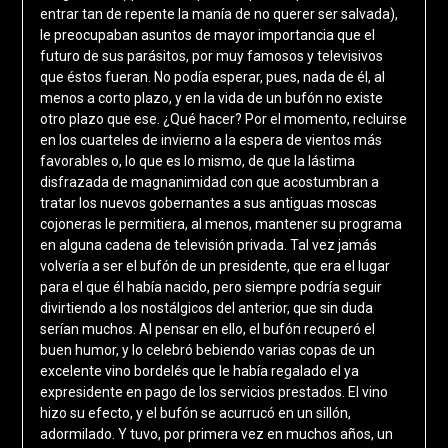
entrar tan de repente la manía de no querer ser salvada),
le preocupaban asuntos de mayor importancia que el
futuro de sus parásitos, por muy famosos y televisivos
que éstos fueran. No podía esperar, pues, nada de él, al
menos a corto plazo, y en la vida de un bufón no existe
otro plazo que ese. ¿Qué hacer? Por el momento, recluirse
en los cuarteles de invierno a la espera de vientos más
favorables o, lo que es lo mismo, de que la lástima
disfrazada de magnanimidad con que acostumbran a
tratar los nuevos gobernantes a sus antiguas moscas
cojoneras le permitiera, al menos, mantener su programa
en alguna cadena de televisión privada. Tal vez jamás
volvería a ser el bufón de un presidente, que era el lugar
para el que él había nacido, pero siempre podría seguir
divirtiendo a los nostálgicos del anterior, que sin duda
serían muchos. Al pensar en ello, el bufón recuperó el
buen humor, y lo celebró bebiendo varias copas de un
excelente vino bordelés que le había regalado el ya
expresidente en pago de los servicios prestados. El vino
hizo su efecto, y el bufón se acurrucó en un sillón,
adormilado. Y tuvo, por primera vez en muchos años, un