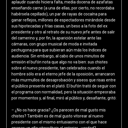
aplaudir cuando hiciera falta, media docena de azafatas
enseñando carne (a una de ellas, por cierto, no recordaba
habérsela cepillado), un par de rayas de cocaína para
ganar reflejos, millones de espectadores mirándole desde
sus hipotecadas y frías casas, un beso a la foto del ex
presidente y otro al retrato de su nuevo jefe antes de salir
del camerino y, por fin, la aparición estelar ante las
cámaras, con grupo musical de moda e invitada
pechugona para que subieran aún más los índices de
audiencia. Sin embargo, al cabo de unos minutos de
emisión el bufón nota que algo no va bien: sus chistes
sobre el nuevo presidente, tan celebrados cuando el
hombre sólo era el eterno jefe de la oposición, arrancaron
más murmullos de desaprobación y siseos que risas entre
el público presente en el plató. El bufón trató de seguir con
el programa con normalidad, pero la situación empeoraba
por momentos y, al final, miró al público y, desafiante, gritó:
– ¿No os hace gracia? ¿Os parecen de mal gusto mis
chistes? También es de mal gusto vitorear al nuevo
presidente con el mismo entusiasmo con el que hace
apenas un año vitoreábais al anterior, ¿verdad?