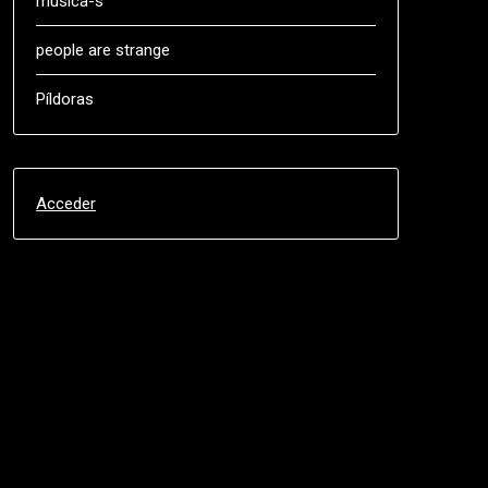
música-s
people are strange
Píldoras
Acceder