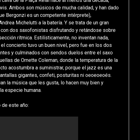
la cava de la Plaça Reial hace al menos una década,
ewis. Ambos son músicos de mucha calidad, y han dado
que Bergonzi es un competente intérprete),
drea Michelutti a la batería. Y se trata de un gran
s, con dos saxofonistas disfrutando y retándose sobre
cción rítmica. Estilísticamente, no inventan nada,
 el concierto tuvo un buen nivel, pero fue en los dos
ntes y culminados con sendos duelos entre el saxo
huellas de Ornette Coleman, donde la temperatura de la
ecto acostumbra a suministrar, porque el jazz es una
antallas gigantes, confeti, posturitas ni oeoeoeoés.
can la música que les gusta, lo hacen muy bien y
 la especie humana.
 de este año: