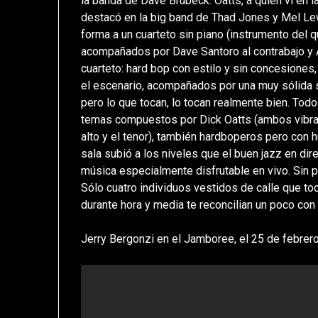
la banda de Dave Brubeck. Oatts, a quien vi en 
destacó en la big band de Thad Jones y Mel L
forma a un cuarteto sin piano (instrumento del 
acompañados por Dave Santoro al contrabajo y An
cuarteto: hard bop con estilo y sin concesione
el escenario, acompañados por una muy sólida se
pero lo que tocan, lo tocan realmente bien. Todo
temas compuestos por Dick Oatts (ambos vibra
alto y el tenor), también hardboperos pero con 
sala subió a los niveles que el buen jazz en dir
música especialmente disfrutable en vivo. Sin p
Sólo cuatro individuos vestidos de calle que to
durante hora y media te reconcilian un poco con
Jerry Bergonzi en el Jamboree, el 25 de febrero