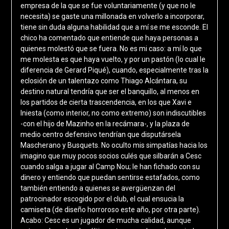
empresa de la que se fue voluntariamente (y que no le
necesita) se gaste una millonada en volverlo a incorporar,
tiene sin duda alguna habilidad que a mí se me esconde. El
chico ha comentado que entiende que haya personas a
quienes molestó que se fuera. No es mi caso: a mí lo que
me molesta es que haya vuelto, y por un pastón (lo cual le
diferencia de Gerard Piqué), cuando, especialmente tras la
eclosión de un talentazo como Thiago Alcántara, su
destino natural tendría que ser el banquillo, al menos en
los partidos de cierta trascendencia, en los que Xavi e
Iniesta (como interior, no como extremo) son indiscutibles
-con el hijo de Mazinho en la recámara-, y la plaza de
medio centro defensivo tendrían que disputársela
Mascherano y Busquets. No oculto mis simpatías hacia los
imagino que muy pocos socios culés que silbarán a Cesc
cuando salga a jugar al Camp Nou; le han fichado con su
dinero y entiendo que puedan sentirse estafados, como
también entiendo a quienes se avergüenzan del
patrocinador escogido por el club, el cual ensucia la
camiseta (de diseño horroroso este año, por otra parte).
Acabo: Cesc es un jugador de mucha calidad, aunque